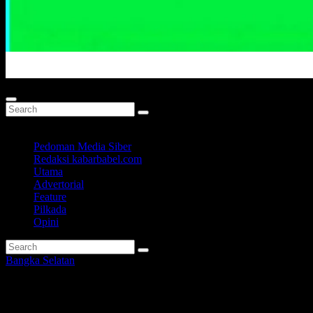
Portal Berita Masa Kini
Pedoman Media Siber
Redaksi kabarbabel.com
Utama
Advertorial
Feature
Pilkada
Opini
Bangka Selatan
Jual Solar di Atas HET ke Pena