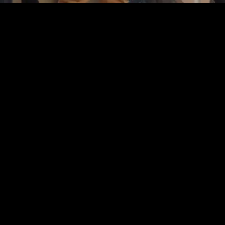
 aparat kepolisian lantaran diduga telah melakukan tindak
 kediamannya. Dari tangan pelaku, petugas berhasil mengamankan
warna abu-abu. Yang digunakan oleh pelaku untuk membawa dan
anya informasi adanya dugaan penyalahgunaan BBM bersubsidi jenis
n Kapolres AKBP Joko Isnawan dalam konferensi pers yang digelar di
atu SPBU yang ada di Kecamatan Toboali setiap kali bahan bakar
arena itu SPBU selalu memberikan BBM kepadanya sesuai data
an menurut Chandra harga yang dijual C ini hampir dua kali lipat