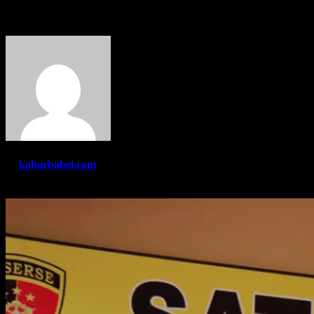
Basel
By
kabarbabel.com
Agu 25, 2022