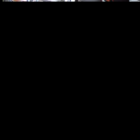
TOBOALI, KABARBABEL.COM – Seorang pria berusia 40 tahun asal Jl
pidana penyalahgunaan BBM bersubsidi jenis solar.
Buruh harian berinisial C itu ditangkap petugas Unit Pidsus Satresk
sejumlah barang bukti.
Diantaranya 10 jeriken berisi 20 liter, 5 jeriken berisi 16 liter B
mengangkut BBM solar.
Kapolres Basel AKBP Joko Isnawan melalui Kasatreskrim AKP Chandr
solar yang sudah lama berjalan di daerah Jl Manggis Toboali.
“Setelah dilidik dan memastikan benar informasi ini, anggota unit p
Aula Depan Satreskrim Polres Basel, Kamis (25/8) siang.
Chandra menuturkan adapun modus C dalam perkara ini ialah selalu 
bersubsidi itu masuk ke SPBU.
Pelaku bisa membeli BBM solar dalam jumlah yang banyak berbekal s
kebutuhan nelayan.
Akan tetapi oleh pelaku, BBM solar ini malah dijual kepada para pe
dari harga yang telah ditetapkan pertamina.