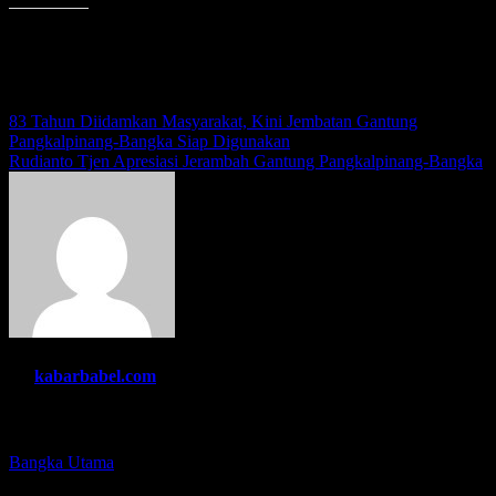
Menyukai ini:
Navigasi
83 Tahun Diidamkan Masyarakat, Kini Jembatan Gantung
Pangkalpinang-Bangka Siap Digunakan
pos
Rudianto Tjen Apresiasi Jerambah Gantung Pangkalpinang-Bangka
By
kabarbabel.com
Related Post
Bangka
Utama