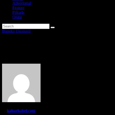
Advertorial
Feature
Pilkada
Opini
Bangka
Ekonomi
Pemkab Bangka Terus Bantu
Perkembangan UMKM
By
kabarbabel.com