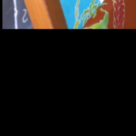
Jumlah UMKM Kabupaten Bangka mencapai 34.114 unit yang
tersebar di semua kecamatan. Foto : Hairul/KABARBABEL.COM
SUNGAILIAT, KABARBABEL.COM – Dinas Perindustian dan
Perdagangan Kabupaten Bangka mencatat hingga saat ini ada
34.114 Usaha Mikro Kecil Menengah (UMKM) yang tersebar di
semua kecamatan. Jumlah tersebut terdiri atas sembilan belas sektor
usaha yang ada di Kabupaten Bangka.
“Hingga saat ini jumlah UMKM itu terus berkembang dan tetap
eksis meski mengalami pasang surut,” ujar Kepala Dinas
Perindustrian dan Perdagangan Kabupaten Bangka, Asep Setiawan.
Selain UMKM, ada 3.908 industri kecil menegah yang bergerak
dibidang makanan olahan, produk olahan logam dan kerajinan.
Asep Setiawan mengakui salah satu produk makanan olahan dari
cumi-cumi di Batu Rusa Kecamatan Merawang pernah diminati
oleh konsumen di Jerman, hanya saja mengalami kesulitas untuk
mengirimkan ke negara itu karena faktor aturan yang begitu ketat.