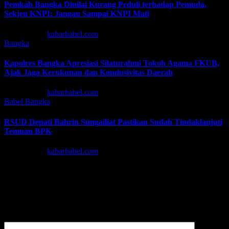
Pemkab Bangka Dinilai Kurang Peduli terhadap Pemuda,
Sekjen KNPI: Jangan Sampai KNPI Mati
Agu 5, 2026
kabarbabel.com
Bangka
Kapolres Bangka Apresiasi Silaturahmi Tokoh Agama FKUB,
Ajak Jaga Kerukunan dan Kondusivitas Daerah
Agu 4, 2026
kabarbabel.com
Babel
Bangka
RSUD Depati Bahrin Sungailiat Pastikan Sudah Tindaklanjuti
Temuan BPK
Agu 4, 2026
kabarbabel.com
Tinggalkan Balasan
Alamat email Anda tidak akan dipublikasikan.
Ruas yang wajib
ditandai
*
Komentar
*