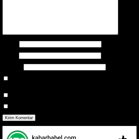
Nama
*
Email
*
Situs Web
Simpan nama, email, dan situs web saya pada peramban ini
untuk komentar saya berikutnya.
Beritahu saya akan tindak lanjut komentar melalui surel.
Beritahu saya akan tulisan baru melalui surel.