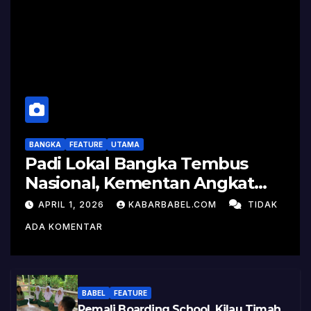
BANGKA
FEATURE
UTAMA
Padi Lokal Bangka Tembus
Nasional, Kementan Angkat
Kisah Sukses Pelepasan
APRIL 1, 2026
KABARBABEL.COM
TIDAK
Varietas
ADA KOMENTAR
BABEL
FEATURE
Pemali Boarding School, Kilau Timah