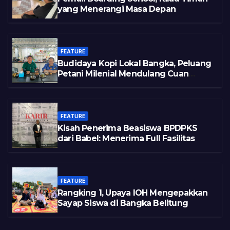
yang Menerangi Masa Depan
FEATURE
Budidaya Kopi Lokal Bangka, Peluang
Petani Milenial Mendulang Cuan
Pasca Tambang
FEATURE
Kisah Penerima Beasiswa BPDPKS
dari Babel: Menerima Full Fasilitas
FEATURE
Rangking 1, Upaya IOH Mengepakkan
Sayap Siswa di Bangka Belitung