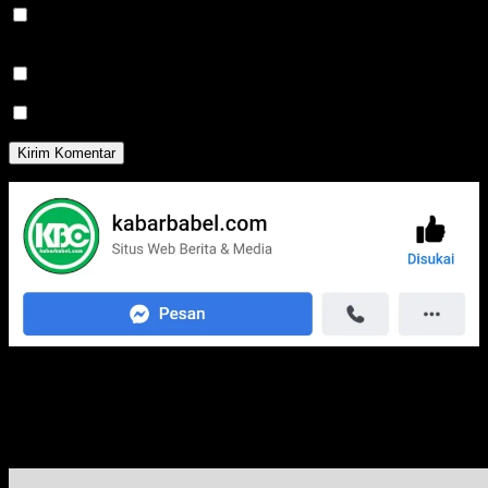
Simpan nama, email, dan situs web saya pada peramban ini
untuk komentar saya berikutnya.
Beritahu saya akan tindak lanjut komentar melalui surel.
Beritahu saya akan tulisan baru melalui surel.
Media Jaringan Kami: