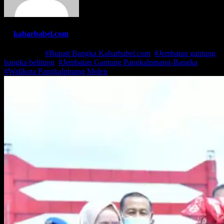
By
kabarbabel.com
Mar 4, 2021
#Bupati Bangka Kabarbabel.com
,
#Jembatan gantung
bangka belitung
,
#Jembatan Gantung Pangkalpinang-Bangka
,
#Walikota Pangkalpinang Molen