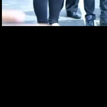
Peresmian Jerambeh Gantung yang menghubungkan Kota
Pangkalpinang dan Kabupaten Bangka, Kamis (4/3). Foto : ist
PANGKALPINANG, KABARBABEL.COM – Wali Kota
Pangkalpinang, Maulan Aklil atau yang kerap disapa dengan Molen
mengatakan bahwa sejak dibangunnya Jerambah Gantung pada
tahun 1938 akhirnya resmi terlaksana dan siap digunakan mulai hari
ini, Kamis (04/03)
“Tahun 1938 Jerambeh Gantung itu dibangun, hari ini kurang lebih
83 tahun baru terlaksana jerambah gantung ini. Jembatan ini 83
tahun kurang lebih diidamkan oleh masyarakat Kota Pangkalpinang
dan masyarakat Bangka hari ini terlaksana dengan keadaan seperti
ini,” ujar Molen saat memberikan sambutan pada peresmian
Jerambeh Gantung.
Molen mengatakan bahwa Jerambeh Gantung adalah jembatan
fenomenal bagi masyarakat Bangka Belitung. Oleh karena itu
sebagai orang nomor satu di Pangkalpinang, ia akan terus bekerja