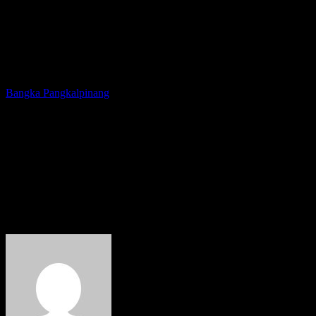
Bangka
Pangkalpinang
83 Tahun Diidamkan
Masyarakat, Kini Jembatan
Gantung Pangkalpinang-
Bangka Siap Digunakan