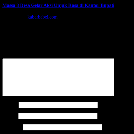
Massa 8 Desa Gelar Aksi Unjuk Rasa di Kantor Bupati
Agu 6, 2026
kabarbabel.com
Tinggalkan Balasan
Alamat email Anda tidak akan dipublikasikan.
Ruas yang wajib
ditandai
*
Komentar
*
Nama
*
Email
*
Situs Web