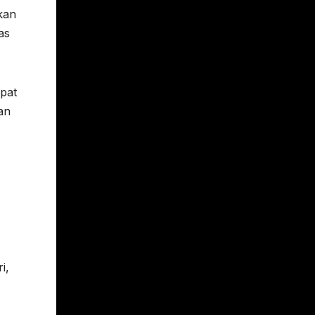
kan
as
apat
an
i,