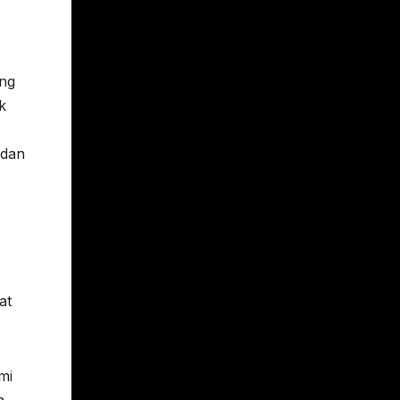
ang
k
 dan
at
mi