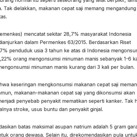
rang normal itu seperti seseorang yang telat berpikir, lam
nya. Tak dielakkan, makanan cepat saji memang mengandung
as.
(Kemenkes) mencatat sekitar 28,7% masyarakat Indonesia
ianjurkan dalam Permenkes 63/2015. Berdasarkan Riset
,27% penduduk usia 3 tahun ke atas di Indonesia mengonsu
 30,22% orang mengonsumsi minuman manis sebanyak 1-6 ka
 mengonsumsi minuman manis kurang dari 3 kali per bulan.
bahwa keseringan mengkonsumsi makanan cepat saji mema
amun, makanan-makanan cepat saji yang dikonsumsi akan
menjadi penyebab penyakit mematikan seperti kanker. Tak 
lnya stroke, usus buntu dan penyakit ginjal.
asikan batas maksimal asupan natrium adalah 5 gram ga
ntuk orang dewasa. Selain itu, direkomendasikan pula untu