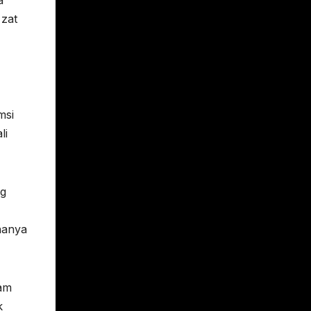
a
 zat
msi
li
ng
hanya
ram
k