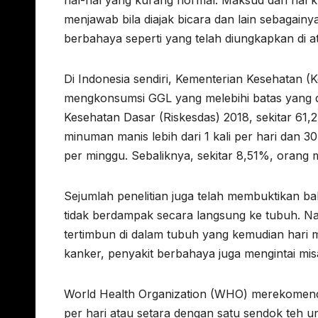
hal-hal yang kurang normal. Maksud dari hal ku
menjawab bila diajak bicara dan lain sebagai
berbahaya seperti yang telah diungkapkan di at
Di Indonesia sendiri, Kementerian Kesehatan 
mengkonsumsi GGL yang melebihi batas yang d
Kesehatan Dasar (Riskesdas) 2018, sekitar 61
minuman manis lebih dari 1 kali per hari dan
per minggu. Sebaliknya, sekitar 8,51%, orang
Sejumlah penelitian juga telah membuktikan 
tidak berdampak secara langsung ke tubuh. N
tertimbun di dalam tubuh yang kemudian hari 
kanker, penyakit berbahaya juga mengintai misa
World Health Organization (WHO) merekomend
per hari atau setara dengan satu sendok teh u