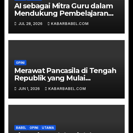
AI sebagai Mitra Guru dalam
Mendukung Pembelajaran
Berkualitas
JUL 28, 2026
KABARBABEL.COM
OPINI
Merawat Pancasila di Tengah
Republik yang Mulai
Kehilangan Arah
JUN 1, 2026
KABARBABEL.COM
BABEL
OPINI
UTAMA