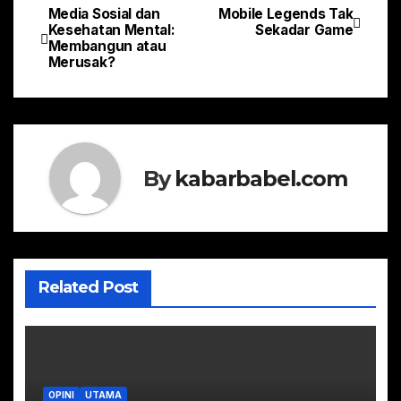
Media Sosial dan
Mobile Legends Tak
Navigasi
Kesehatan Mental:
Sekadar Game
Membangun atau
pos
Merusak?
By
kabarbabel.com
Related Post
OPINI
UTAMA