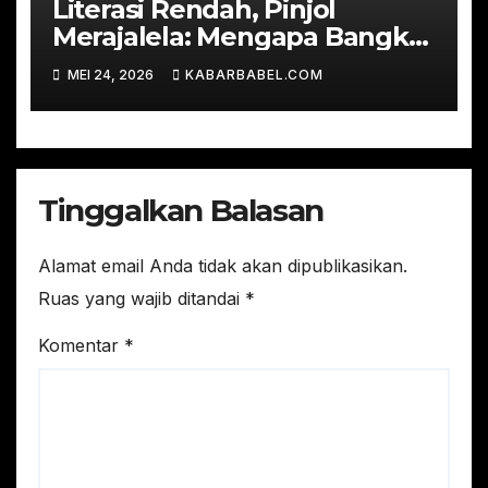
Literasi Rendah, Pinjol
Merajalela: Mengapa Bangka
Belitung Harus Bergerak
MEI 24, 2026
KABARBABEL.COM
Sekarang
Tinggalkan Balasan
Alamat email Anda tidak akan dipublikasikan.
Ruas yang wajib ditandai
*
Komentar
*