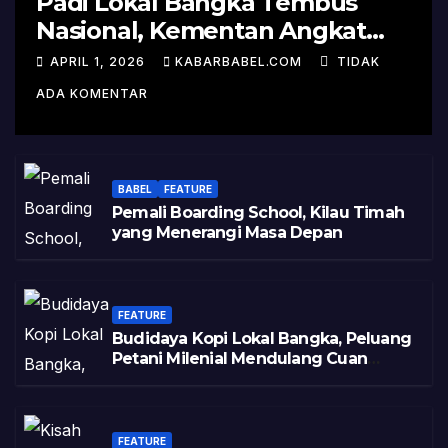
Padi Lokal Bangka Tembus
Nasional, Kementan Angkat
Kisah Sukses Pelepasan
APRIL 1, 2026
KABARBABEL.COM
TIDAK
Varietas
ADA KOMENTAR
BABEL
FEATURE
Pemali Boarding School, Kilau Timah
yang Menerangi Masa Depan
FEATURE
Budidaya Kopi Lokal Bangka, Peluang
Petani Milenial Mendulang Cuan
Pasca Tambang
FEATURE