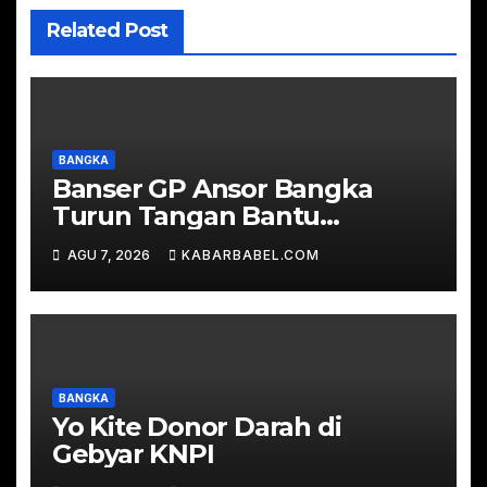
Related Post
BANGKA
Banser GP Ansor Bangka
Turun Tangan Bantu
Padamkan Karhutla di Hutan
AGU 7, 2026
KABARBABEL.COM
Desa Mapur
BANGKA
Yo Kite Donor Darah di
Gebyar KNPI