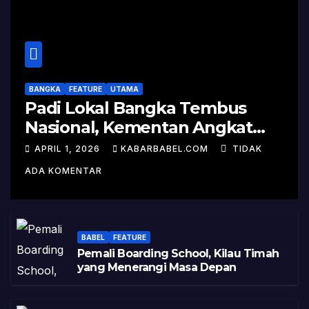
BANGKA
FEATURE
UTAMA
Padi Lokal Bangka Tembus
Nasional, Kementan Angkat
Kisah Sukses Pelepasan
APRIL 1, 2026
KABARBABEL.COM
TIDAK
Varietas
ADA KOMENTAR
BABEL
FEATURE
Pemali Boarding School, Kilau Timah
yang Menerangi Masa Depan