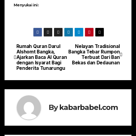
Menyukai ini:
Rumah Quran Darul
Nelayan Tradisional
Navigasi
Alshomt Bangka,
Bangka Tebar Rumpon
Ajarkan Baca Al Quran
Terbuat Dari Ban
pos
dengan Isyarat Bagi
Bekas dan Dedaunan
Penderita Tunarungu
By
kabarbabel.com