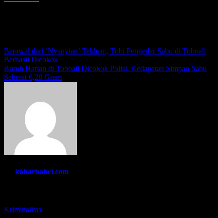
Menyukai ini:
Navigasi
Berawal dari ‘Nyanyian’ Tekbem, Tobi Pengedar Sabu di Toboali
Berhasil Dicokok
pos
Buruh Harian di Toboali Dicokok Polisi, Kedapatan Simpan Sabu
Seberat 6,28 Gram
By
kabarbabel.com
Related Post
Kriminalitas