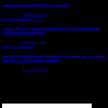
Amankan Barang Bukti 9,45 Gram Sabu
Agu 4, 2026
kabarbabel.com
Babel
Kriminalitas
Utama
Tragis! ABG 14 Tahun di Bangka Selatan Meninggal Dunia
Usai Ditusuk Pria Dewasa
Jul 23, 2026
kabarbabel.com
Bangka
Kriminalitas
Spesialis Komplotan Pembobol Rumah, sekolah dan Curanmor
dibekuk Satreskrim Polres Bangka
Jun 24, 2026
kabarbabel.com
Tinggalkan Balasan
Alamat email Anda tidak akan dipublikasikan.
Ruas yang wajib
ditandai
*
Komentar
*