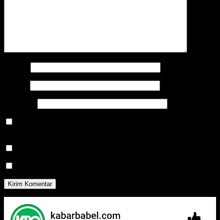
Nama
*
Email
*
Situs Web
Simpan nama, email, dan situs web saya pada peramban ini
untuk komentar saya berikutnya.
Beritahu saya akan tindak lanjut komentar melalui surel.
Beritahu saya akan tulisan baru melalui surel.