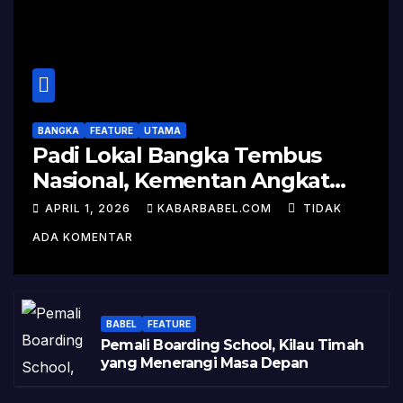
BANGKA
FEATURE
UTAMA
Padi Lokal Bangka Tembus
Nasional, Kementan Angkat
Kisah Sukses Pelepasan
APRIL 1, 2026
KABARBABEL.COM
TIDAK
Varietas
ADA KOMENTAR
BABEL
FEATURE
Pemali Boarding School, Kilau Timah
yang Menerangi Masa Depan