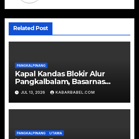
Related Post
PANGKALPINANG
Kapal Kandas Blokir Alur
Pangkalbalam, Basarnas
Evakuasi Ratusan
JUL 13, 2026
KABARBABEL.COM
Penumpang
PANGKALPINANG
UTAMA