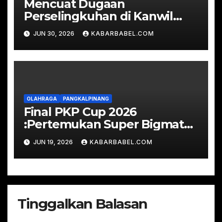
Mencuat Dugaan
Perselingkuhan di Kanwil
Kemenkum Babel
JUN 30, 2026
KABARBABEL.COM
OLAHRAGA
PANGKALPINANG
Final PKP Cup 2026
:Pertemukan Super Bigmatch
Real Bahdad FC vs RSUD
JUN 19, 2026
KABARBABEL.COM
Depati Bahrin
Tinggalkan Balasan