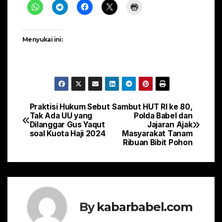
Menyukai ini:
Praktisi Hukum Sebut
Sambut HUT RI ke 80,
Navigasi
Tak Ada UU yang
Polda Babel dan
Dilanggar Gus Yaqut
Jajaran Ajak
pos
soal Kuota Haji 2024
Masyarakat Tanam
Ribuan Bibit Pohon
By
kabarbabel.com