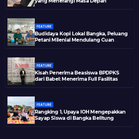
yang Menerangi Masa Depan
FEATURE
Budidaya Kopi Lokal Bangka, Peluang
Petani Milenial Mendulang Cuan
Pasca Tambang
FEATURE
Kisah Penerima Beasiswa BPDPKS
dari Babel: Menerima Full Fasilitas
FEATURE
Rangking 1, Upaya IOH Mengepakkan
Sayap Siswa di Bangka Belitung