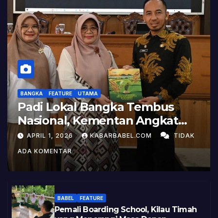
BANGKA
FEATURE
UTAMA
Padi Lokal Bangka Tembus
Nasional, Kementan Angkat
Kisah Sukses Pelepasan
APRIL 1, 2026
KABARBABEL.COM
TIDAK
Varietas
ADA KOMENTAR
BABEL
FEATURE
Pemali Boarding School, Kilau Timah