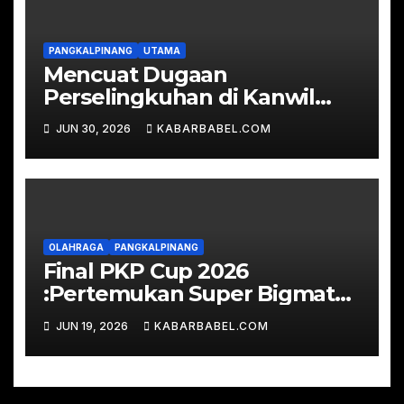
PANGKALPINANG
UTAMA
Mencuat Dugaan
Perselingkuhan di Kanwil
Kemenkum Babel
JUN 30, 2026
KABARBABEL.COM
OLAHRAGA
PANGKALPINANG
Final PKP Cup 2026
:Pertemukan Super Bigmatch
Real Bahdad FC vs RSUD
JUN 19, 2026
KABARBABEL.COM
Depati Bahrin