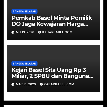
BANGKA SELATAN
Pemkab Basel Minta Pemilik
DO Jaga Kewajaran Harga
TBS
MEI 13, 2026
KABARBABEL.COM
BANGKA SELATAN
Kejari Basel Sita Uang Rp 3
Miliar, 2 SPBU dan Bangunan
Ruko dalam Perkara Korupsi
MAR 31, 2026
KABARBABEL.COM
Timah