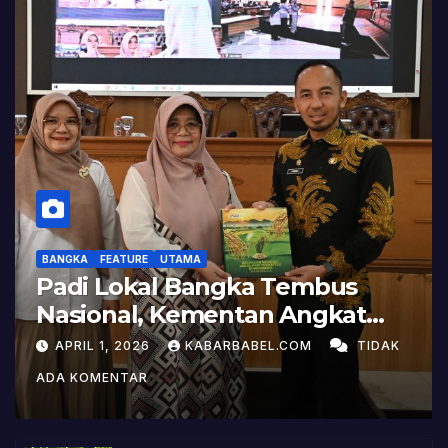
BANGKA
FEATURE
UTAMA
Padi Lokal Bangka Tembus
Nasional, Kementan Angkat
Kisah Sukses Pelepasan
APRIL 1, 2026
KABARBABEL.COM
TIDAK
Varietas
ADA KOMENTAR