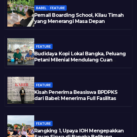
BABEL
FEATURE
Pemali Boarding School, Kilau Timah
yang Menerangi Masa Depan
FEATURE
Budidaya Kopi Lokal Bangka, Peluang
Petani Milenial Mendulang Cuan
Pasca Tambang
FEATURE
Kisah Penerima Beasiswa BPDPKS
dari Babel: Menerima Full Fasilitas
FEATURE
Rangking 1, Upaya IOH Mengepakkan
Sayap Siswa di Bangka Belitung