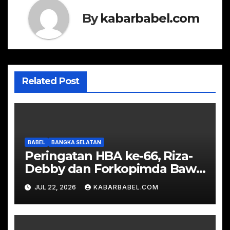
By
kabarbabel.com
Related Post
BABEL
BANGKA SELATAN
Peringatan HBA ke-66, Riza-
Debby dan Forkopimda Bawa
Tumpeng Sambangi Kejari
JUL 22, 2026
KABARBABEL.COM