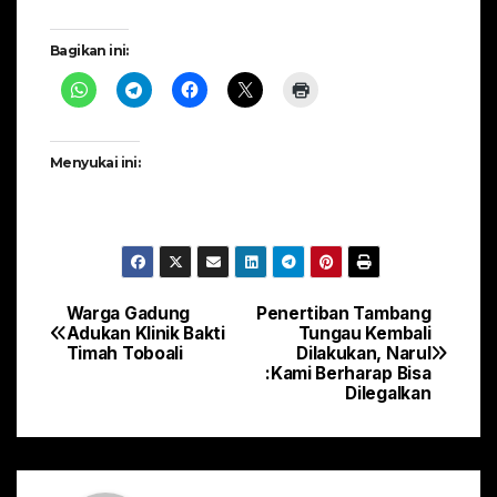
Bagikan ini:
Menyukai ini:
Warga Gadung
Penertiban Tambang
Navigasi
Adukan Klinik Bakti
Tungau Kembali
Timah Toboali
Dilakukan, Narul
pos
:Kami Berharap Bisa
Dilegalkan