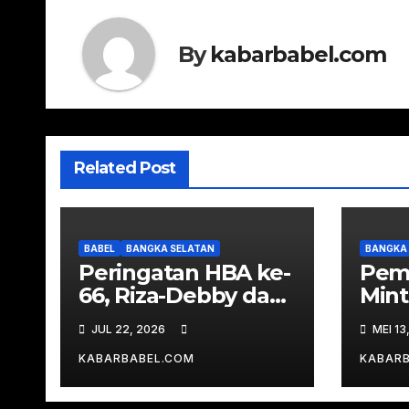
By
kabarbabel.com
Related Post
BABEL
BANGKA SELATAN
BANGKA
Peringatan HBA ke-
Pem
66, Riza-Debby dan
Mint
Forkopimda Bawa
Jaga
JUL 22, 2026
MEI 13
Tumpeng
Har
Sambangi Kejari
KABARBABEL.COM
KABAR