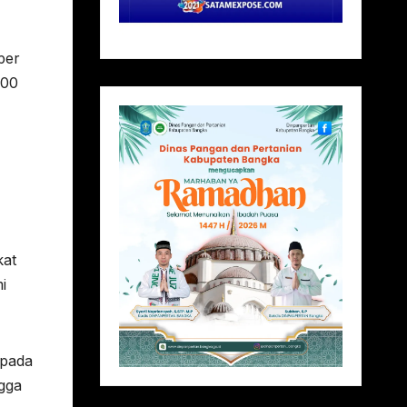
per
000
kat
i
 pada
gga