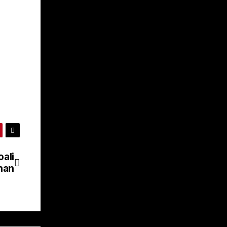
ali
nan