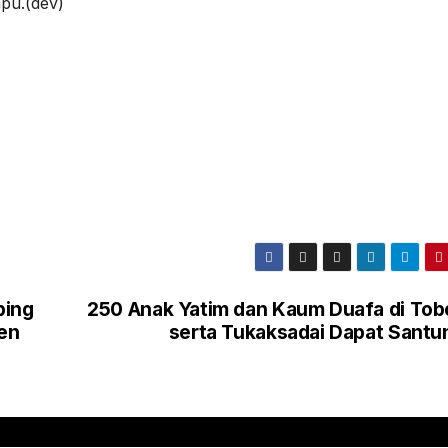
pu.(dev)
bing
250 Anak Yatim dan Kaum Duafa di Tobo
en
serta Tukaksadai Dapat Santu