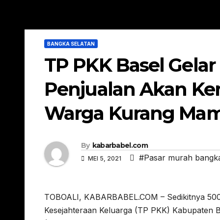
BANGKA SELATAN
TP PKK Basel Gelar 
Penjualan Akan Ke
Warga Kurang Ma
By
kabarbabel.com
#Pasar murah bangka
MEI 5, 2021
TOBOALI, KABARBABEL.COM – Sedikitnya 500 
Kesejahteraan Keluarga (TP PKK) Kabupaten B