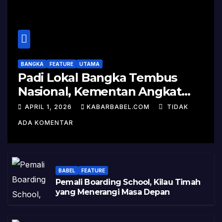
BANGKA
FEATURE
UTAMA
Padi Lokal Bangka Tembus
Nasional, Kementan Angkat
Kisah Sukses Pelepasan
APRIL 1, 2026
KABARBABEL.COM
TIDAK
Varietas
ADA KOMENTAR
BABEL
FEATURE
Pemali Boarding School, Kilau Timah
yang Menerangi Masa Depan