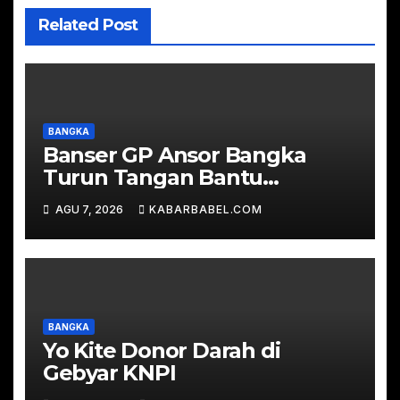
Related Post
BANGKA
Banser GP Ansor Bangka
Turun Tangan Bantu
Padamkan Karhutla di Hutan
AGU 7, 2026
KABARBABEL.COM
Desa Mapur
BANGKA
Yo Kite Donor Darah di
Gebyar KNPI