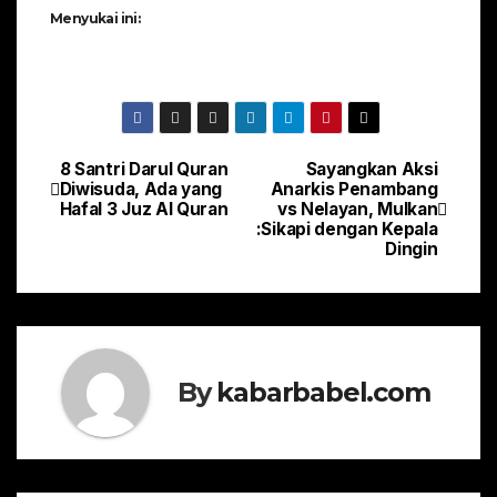
Menyukai ini:
8 Santri Darul Quran
Sayangkan Aksi
Navigasi
Diwisuda, Ada yang
Anarkis Penambang
Hafal 3 Juz Al Quran
vs Nelayan, Mulkan
pos
:Sikapi dengan Kepala
Dingin
By
kabarbabel.com