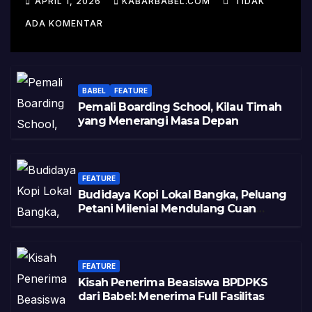
APRIL 1, 2026
KABARBABEL.COM
TIDAK
Varietas
ADA KOMENTAR
BABEL
FEATURE
Pemali Boarding School, Kilau Timah
yang Menerangi Masa Depan
FEATURE
Budidaya Kopi Lokal Bangka, Peluang
Petani Milenial Mendulang Cuan
Pasca Tambang
FEATURE
Kisah Penerima Beasiswa BPDPKS
dari Babel: Menerima Full Fasilitas