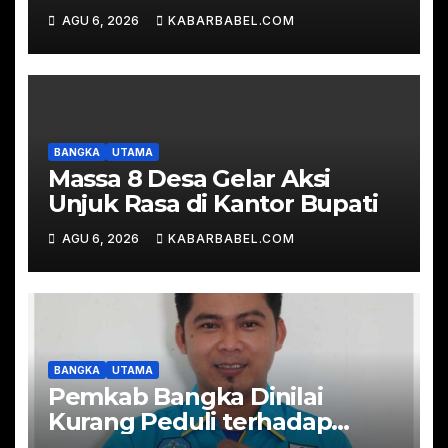
AGU 6, 2026
KABARBABEL.COM
BANGKA
UTAMA
Massa 8 Desa Gelar Aksi
Unjuk Rasa di Kantor Bupati
AGU 6, 2026
KABARBABEL.COM
BANGKA
UTAMA
Pemkab Bangka Dinilai
Kurang Peduli terhadap
Pemuda, Sekjen KNPI: