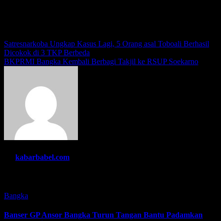
Menyukai ini:
Navigasi
Satresnarkoba Ungkap Kasus Lagi, 5 Orang asal Toboali Berhasil
Dicokok di 3 TKP Berbeda
pos
BKPRMI Bangka Kembali Berbagi Takjil ke RSUP Soekarno
By
kabarbabel.com
Related Post
Bangka
Banser GP Ansor Bangka Turun Tangan Bantu Padamkan