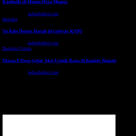
Karhutla di Hutan Desa Mapur
Agu 7, 2026
kabarbabel.com
Bangka
Yo Kite Donor Darah di Gebyar KNPI
Agu 6, 2026
kabarbabel.com
Bangka
Utama
Massa 8 Desa Gelar Aksi Unjuk Rasa di Kantor Bupati
Agu 6, 2026
kabarbabel.com
Tinggalkan Balasan
Alamat email Anda tidak akan dipublikasikan.
Ruas yang wajib
ditandai
*
Komentar
*