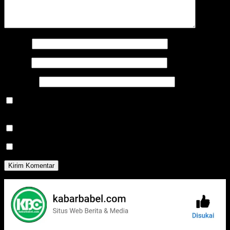
Nama
*
Email
*
Situs Web
Simpan nama, email, dan situs web saya pada peramban ini
untuk komentar saya berikutnya.
Beritahu saya akan tindak lanjut komentar melalui surel.
Beritahu saya akan tulisan baru melalui surel.