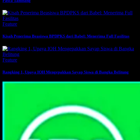
Pasca Tambang
Feature
Kisah Penerima Beasiswa BPDPKS dari Babel: Menerima Full Fasilitas
Feature
Rangking 1, Upaya IOH Mengepakkan Sayap Siswa di Bangka Belitung