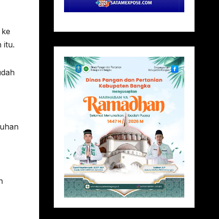
 ke
itu.
udah
nuhan
n