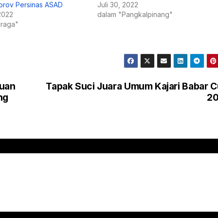
prov Persinas ASAD
Juli 30, 2022
 2022
dalam "Pangkalpinang"
hraga"
suan
Tapak Suci Juara Umum Kajari Babar 
ng
20