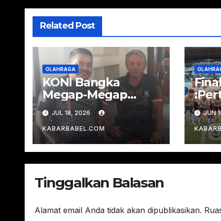
Related Post
OLAHRAGA
OLAHRA
KONI Bangka
Fina
Megap-Megap
:Pe
Hadapi Porprov, Ini
Bigm
JUL 18, 2026
JUN 1
Kata Tokoh
Bah
Olahraga
Depa
KABARBABEL.COM
KABAR
Tinggalkan Balasan
Alamat email Anda tidak akan dipublikasikan.
Ruas