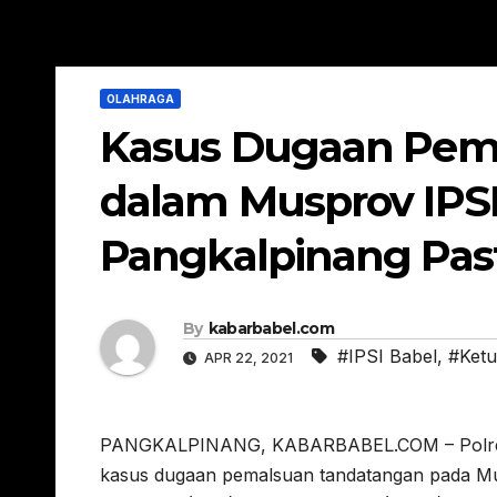
OLAHRAGA
Kasus Dugaan Pem
dalam Musprov IPSI
Pangkalpinang Past
By
kabarbabel.com
#IPSI Babel
,
#Ketu
APR 22, 2021
PANGKALPINANG, KABARBABEL.COM – Polres P
kasus dugaan pemalsuan tandatangan pada Mus