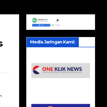
s
Media Jaringan Kami:
n
h