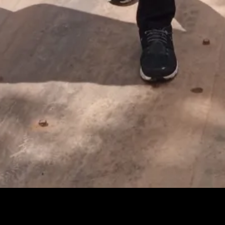
ARBABEL.COM
litung untuk menggarap eks tambang ditanami sagu.