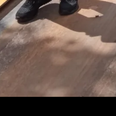
l Erzaldi mengunjungi PT BAA, Kamis (18/3). Foto : Hairul/KAB
 Bencana (BNPB) Pusat mendukung Provinsi Kepulauan Bangka Be