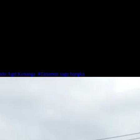
ndo Agri Kenanga
,
#Tanaman sagu bangka