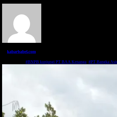
By
kabarbabel.com
Mar 18, 2021
#BNPB kunjungi PT BAA Kenanga
,
#PT Bangka Asi