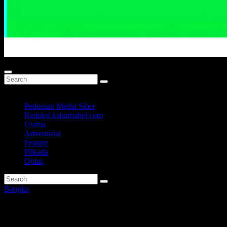
Portal Berita Masa Kini
Pedoman Media Siber
Redaksi kabarbabel.com
Utama
Advertorial
Feature
Pilkada
Opini
Bangka
BNPB Pusat Dukung Babel Gar