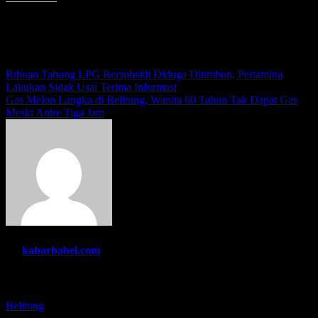
Menyukai ini:
Navigasi
Ribuan Tabung LPG Bersubsidi Diduga Ditimbun, Pertamina
Lakukan Sidak Usai Terima Informasi
pos
Gas Melon Langka di Belitung, Wanita 60 Tahun Tak Dapat Gas
Meski Antre Tiga Jam
By
kabarbabel.com
Related Post
Belitung