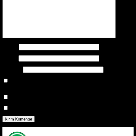
Nama
*
Email
*
Situs Web
Simpan nama, email, dan situs web saya pada peramban ini
untuk komentar saya berikutnya.
Beritahu saya akan tindak lanjut komentar melalui surel.
Beritahu saya akan tulisan baru melalui surel.