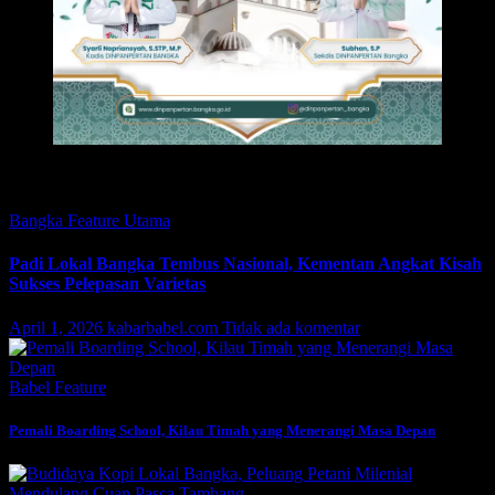
Featured
Bangka
Feature
Utama
Padi Lokal Bangka Tembus Nasional, Kementan Angkat Kisah
Sukses Pelepasan Varietas
April 1, 2026
kabarbabel.com
Tidak ada komentar
Babel
Feature
Pemali Boarding School, Kilau Timah yang Menerangi Masa Depan