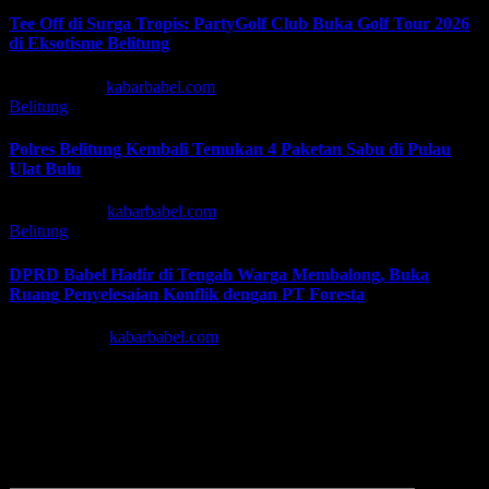
Tee Off di Surga Tropis: PartyGolf Club Buka Golf Tour 2026
di Eksotisme Belitung
Apr 26, 2026
kabarbabel.com
Belitung
Polres Belitung Kembali Temukan 4 Paketan Sabu di Pulau
Ulat Bulu
Mar 29, 2026
kabarbabel.com
Belitung
DPRD Babel Hadir di Tengah Warga Membalong, Buka
Ruang Penyelesaian Konflik dengan PT Foresta
Nov 23, 2025
kabarbabel.com
Tinggalkan Balasan
Alamat email Anda tidak akan dipublikasikan.
Ruas yang wajib
ditandai
*
Komentar
*