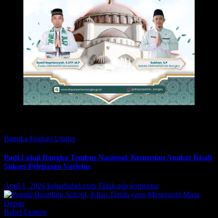
Featured
Bangka
Feature
Utama
Padi Lokal Bangka Tembus Nasional, Kementan Angkat Kisah
Sukses Pelepasan Varietas
April 1, 2026
kabarbabel.com
Tidak ada komentar
Babel
Feature