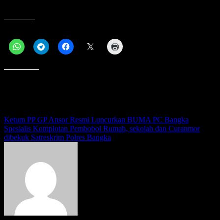
memberantas narkotika,” kata Dian.
Bagikan ini:
Menyukai ini:
Navigasi
Ketum PP GP Ansor Resmi Luncurkan BUMA PC Bangka
Spesialis Komplotan Pembobol Rumah, sekolah dan Curanmor
pos
dibekuk Satreskrim Polres Bangka