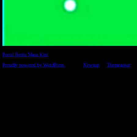
Portal Berita Masa Kini
Proudly powered by WordPress
|
Theme:
Newsup
by
Themeansar
.