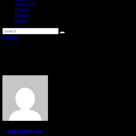
Advertorial
Feature
Pilkada
Opini
Bangka
Projo Babel Komit Menangkan
Prabowo-Gibran
By
kabarbabel.com