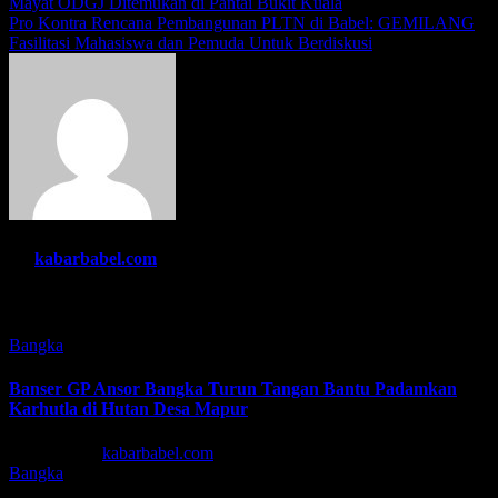
Navigasi
Mayat ODGJ Ditemukan di Pantai Bukit Kuala
Pro Kontra Rencana Pembangunan PLTN di Babel: GEMILANG
pos
Fasilitasi Mahasiswa dan Pemuda Untuk Berdiskusi
By
kabarbabel.com
Related Post
Bangka
Banser GP Ansor Bangka Turun Tangan Bantu Padamkan
Karhutla di Hutan Desa Mapur
Agu 7, 2026
kabarbabel.com
Bangka