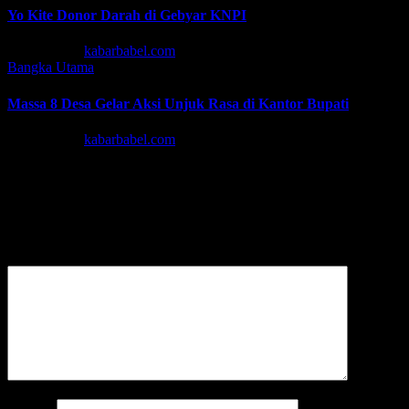
Yo Kite Donor Darah di Gebyar KNPI
Agu 6, 2026
kabarbabel.com
Bangka
Utama
Massa 8 Desa Gelar Aksi Unjuk Rasa di Kantor Bupati
Agu 6, 2026
kabarbabel.com
Tinggalkan Balasan
Alamat email Anda tidak akan dipublikasikan.
Ruas yang wajib
ditandai
*
Komentar
*
Nama
*