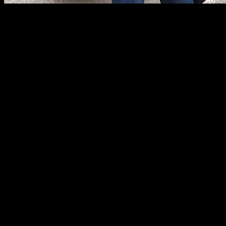
BANGKA – Kedatangan Cawapres pasangan Prabowo Subianto,
Gibran Rakabuming Raka ke Bumi Serumpun Sebalai, beberapa
waktu lalu, disambut langsung oleh TIM Koalisi Indonesia Maju
(KIM) Bangka Belitung.
Kehadiran Gibran tersebut juga ikut disambut oleh Ormas Projo
Babel, yang turut hadir dalam acara temu Gibran yang
dilangsungkan di SwissBell Hotel, Kota Pangkalpinang tersebut.
Hal tersebut dibenarkan oleh Rato Rusdiyanto, Ketua Ormas DPD
Projo Babel. Kepada awak media Rato dengan lantang mengatakan
akan berjuang sampai titik darah penghabisan untuk memenangkan
pasangan Koalisi Indonesia Maju (KIM), Prabowo – Gibran.
“Sekaligus melanjutkan apa yang sudah Presiden Joko Widodo
sampaikan “Setia digaris Rakyat” walaupun Ormas Projo tidak ada
kepentingan Politik Manapun,” jelasnya, Selasa (13/11/2023) di
Sungailiat.
Lebih lanjut, dirinya juga berharap agar partai-partai yang tergabung
dalam KIM dapat bersinergi dengan baik, solid dan tetap
berkomunikasi sesama partai pendukung.
Selain itu, komunikasi tersebut juga diharapkan dapat terbangun