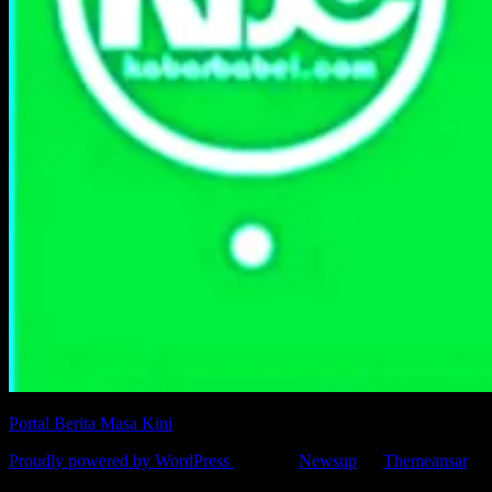
Portal Berita Masa Kini
Proudly powered by WordPress
|
Theme:
Newsup
by
Themeansar
.