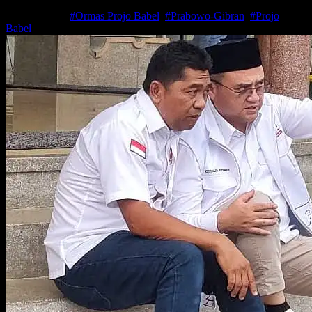
Nov 14, 2023
#Ormas Projo Babel
,
#Prabowo-Gibran
,
#Projo
Babel