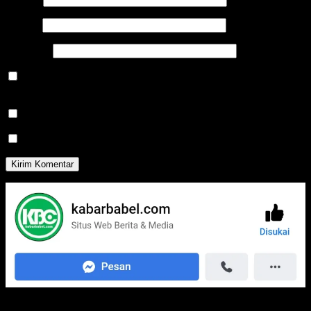
Email
*
Situs Web
Simpan nama, email, dan situs web saya pada peramban ini
untuk komentar saya berikutnya.
Beritahu saya akan tindak lanjut komentar melalui surel.
Beritahu saya akan tulisan baru melalui surel.