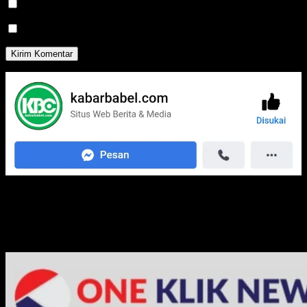
Beritahu saya akan tindak lanjut komentar melalui surel.
Beritahu saya akan tulisan baru melalui surel.
Media Jaringan Kami: