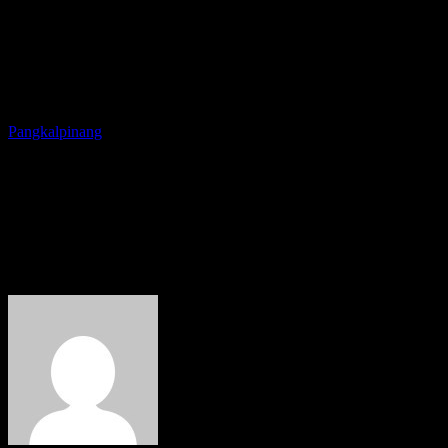
Pangkalpinang
Banyaknya Muncul Spanduk
Prabowo-Yusril, Ketua DPW
PBB Angkat Suara