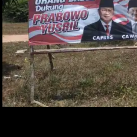
PANGKALPINANG – Munculnya spanduk dukungan masyarakat
yang bertuliskan “Kamek Urang Babel dukung Prabowo-Yusril”
ramai menghiasi sudut-sudut kota, di Provinsi Bangka Belitung
(Babel). Satu diantaranya terpantau di Kota Pangkalpinang, Minggu