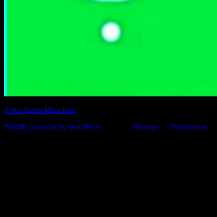
Portal Berita Masa Kini
Proudly powered by WordPress
|
Theme:
Newsup
by
Themeansar
.