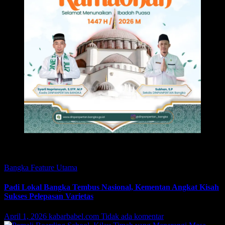
Featured
Bangka
Feature
Utama
Padi Lokal Bangka Tembus Nasional, Kementan Angkat Kisah
Sukses Pelepasan Varietas
April 1, 2026
kabarbabel.com
Tidak ada komentar