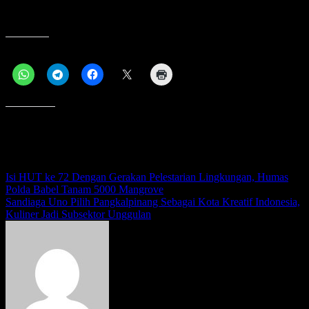
berharap beliau bisa menjadi pendamping Prabowo pada kontestasi
Pilpres 2024 mendatang,” tegasnya.
Bagikan ini:
Menyukai ini:
Navigasi
Isi HUT ke 72 Dengan Gerakan Pelestarian Lingkungan, Humas
Polda Babel Tanam 5000 Mangrove
pos
Sandiaga Uno Pilih Pangkalpinang Sebagai Kota Kreatif Indonesia,
Kuliner Jadi Subsektor Unggulan