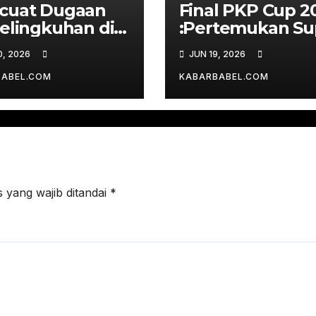
cuat Dugaan
Final PKP Cup 2
elingkuhan di
:Pertemukan Su
wil Kemenkum
Bigmatch Real
0, 2026
JUN 19, 2026
el
Bahdad FC vs R
Depati Bahrin
BABEL.COM
KABARBABEL.COM
 yang wajib ditandai
*