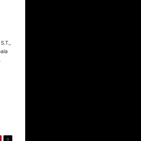
S.T.,
ala
.