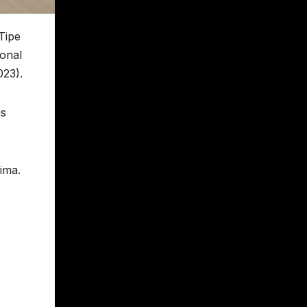
Tipe
onal
023).
as
ima.