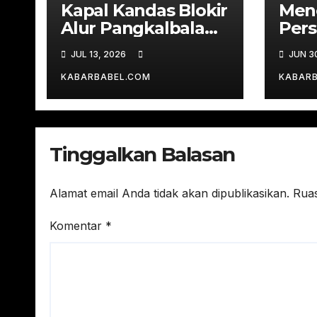
Kapal Kandas Blokir
Men
Alur Pangkalbalam,
Pers
Basarnas Evakuasi
Kan
JUL 13, 2026
JUN 3
Ratusan
Bab
Penumpang
KABARBABEL.COM
KABAR
Tinggalkan Balasan
Alamat email Anda tidak akan dipublikasikan.
Ruas
Komentar
*