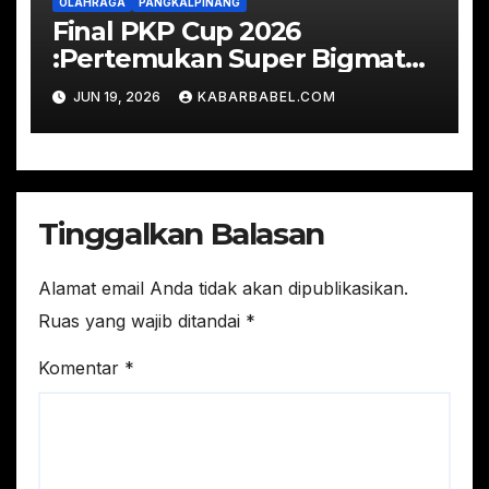
OLAHRAGA
PANGKALPINANG
Final PKP Cup 2026
:Pertemukan Super Bigmatch
Real Bahdad FC vs RSUD
JUN 19, 2026
KABARBABEL.COM
Depati Bahrin
Tinggalkan Balasan
Alamat email Anda tidak akan dipublikasikan.
Ruas yang wajib ditandai
*
Komentar
*