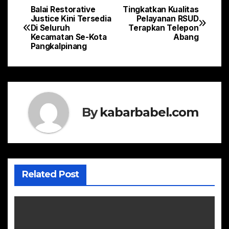
Balai Restorative
Tingkatkan Kualitas
Navigasi
Justice Kini Tersedia
Pelayanan RSUD
Di Seluruh
Terapkan Telepon
pos
Kecamatan Se-Kota
Abang
Pangkalpinang
By
kabarbabel.com
Related Post