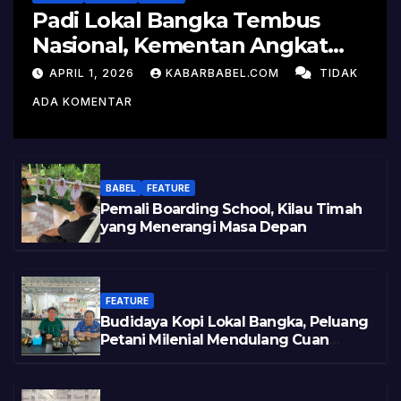
Padi Lokal Bangka Tembus
Nasional, Kementan Angkat
Kisah Sukses Pelepasan
APRIL 1, 2026
KABARBABEL.COM
TIDAK
Varietas
ADA KOMENTAR
BABEL
FEATURE
Pemali Boarding School, Kilau Timah
yang Menerangi Masa Depan
FEATURE
Budidaya Kopi Lokal Bangka, Peluang
Petani Milenial Mendulang Cuan
Pasca Tambang