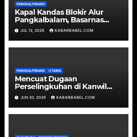
PANGKALPINANG
Kapal Kandas Blokir Alur
Pangkalbalam, Basarnas
Evakuasi Ratusan
JUL 13, 2026
KABARBABEL.COM
Penumpang
PANGKALPINANG
UTAMA
Mencuat Dugaan
Perselingkuhan di Kanwil
Kemenkum Babel
JUN 30, 2026
KABARBABEL.COM