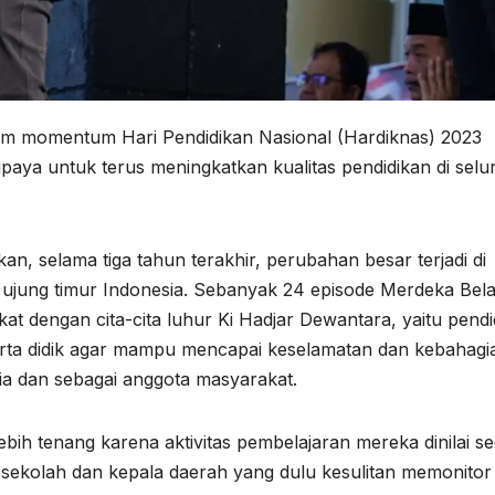
omentum Hari Pendidikan Nasional (Hardiknas) 2023
aya untuk terus meningkatkan kualitas pendidikan di selu
n, selama tiga tahun terakhir, perubahan besar terjadi di
i ujung timur Indonesia. Sebanyak 24 episode Merdeka Bela
 dengan cita-cita luhur Ki Hadjar Dewantara, yaitu pendi
erta didik agar mampu mencapai keselamatan dan kebahagi
ia dan sebagai anggota masyarakat.
ebih tenang karena aktivitas pembelajaran mereka dinilai s
la sekolah dan kepala daerah yang dulu kesulitan memonitor