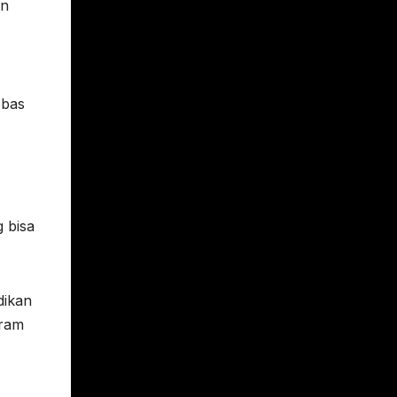
an
ebas
g bisa
dikan
gram