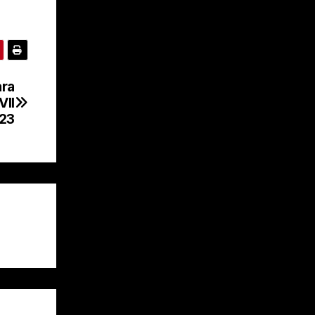
ara
VII
23