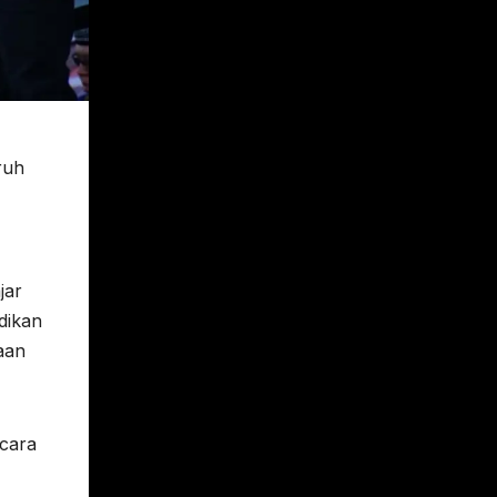
ruh
jar
dikan
aan
ecara