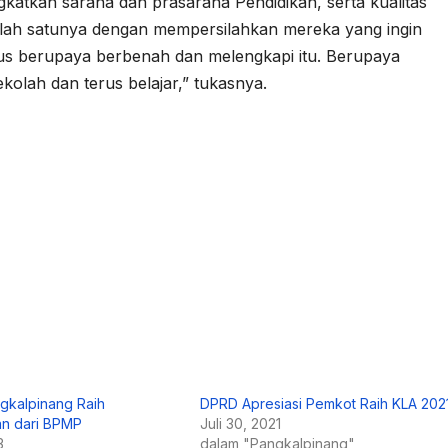
atkan sarana dan prasarana Pendidikan, serta kualitas
alah satunya dengan mempersilahkan mereka yang ingin
rus berupaya berbenah dan melengkapi itu. Berupaya
lah dan terus belajar,” tukasnya.
gkalpinang Raih
DPRD Apresiasi Pemkot Raih KLA 202
n dari BPMP
Juli 30, 2021
3
dalam "Pangkalpinang"