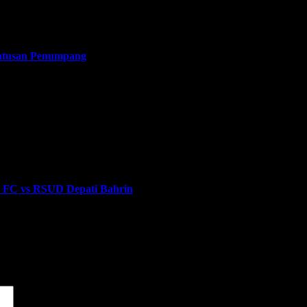
Ratusan Penumpang
d FC vs RSUD Depati Bahrin
dai
*