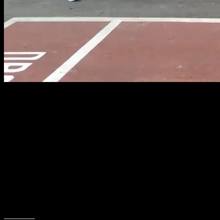
PANGKALPINANG, KABARBABEL.COM – Ketua DPD Partai Demokrat 
mendatangi PTUN Pangkalpinang, Senin siang (03/04/2023).
Dikatakan Rudi, kedatangan pengurus DPD Demokrat Babel juga pe
(PK) dari kubu Moeldoko versi kongres Deli Serdang.
“Jadi, kedatangan kami ke PTUN Pangkalpinang dengan membawa sur
Harapannya, surat permohonan perlindungan hukum yang disampaik
dengan bijaksana, karena ajuan PK ini sudah pernah dipakai pada pr
Selain itu, ajuan Moeldoko kepada PTUN juga ditolak, kemudian ban
“Tentunya, kami berharap agar MA dapat mengambil keputusan bijak 