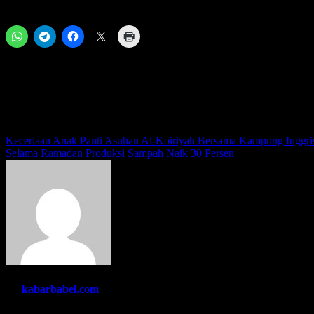
Bagikan ini:
Menyukai ini:
Navigasi
Keceriaan Anak Panti Asuhan Al-Koiriyah Bersama Kampung Inggr
Selama Ramadan Produksi Sampah Naik 30 Persen
pos
By
kabarbabel.com