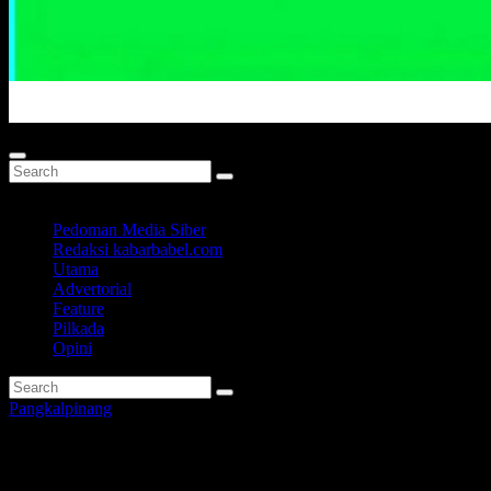
Portal Berita Masa Kini
Pedoman Media Siber
Redaksi kabarbabel.com
Utama
Advertorial
Feature
Pilkada
Opini
Pangkalpinang
Sampaikan Surat Permohonan 