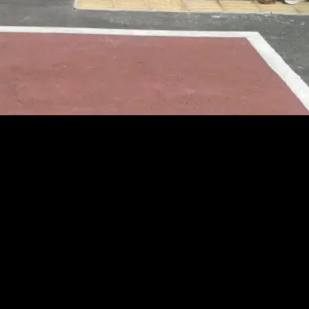
Provinsi Kepulauan Bangka Belitung (Babel), Rudi Kadarisman
ngurus DPC ke PTUN Pangkalpinang ini, sesuai dengan arahan DPP D
at permohonan perlindungan hukum ini, merupakan respon dari upay
an ke MA melalui PTUN Pangkalpinang ini, baik itu dari DPD juga 
oses pengadilan sebelumnya.
ding yang dilakukan ke PTUN juga ditolak. Bahkan, kasasi yang diaj
dan adil bagi kita, karena pengurus partai yang sah sudah berjalan 