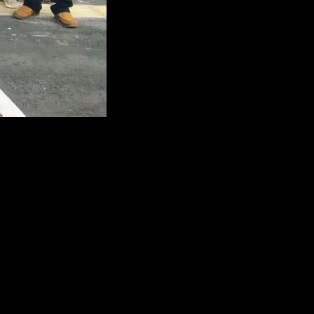
 didampingi Sekjen Maryam dan para pengurus DPC Demokrat,
emokrat, dalam menyikapi adanya pengajuan peninjauan kembali
a pengajuan PK dilakukan kubu Kongres Deli Serdang,” katanya.
DPC Demokrat se Babel, supaya MA dapat mengambil keputusan
ukan Meoldoko pun juga ditolak.
dengan proses panjang dari Kemenkumham,” tandas Rudi Kadarusman.