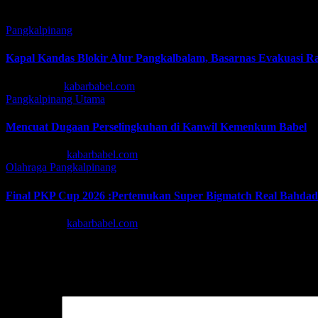
Related Post
Pangkalpinang
Kapal Kandas Blokir Alur Pangkalbalam, Basarnas Evakuasi 
Jul 13, 2026
kabarbabel.com
Pangkalpinang
Utama
Mencuat Dugaan Perselingkuhan di Kanwil Kemenkum Babel
Jun 30, 2026
kabarbabel.com
Olahraga
Pangkalpinang
Final PKP Cup 2026 :Pertemukan Super Bigmatch Real Bahda
Jun 19, 2026
kabarbabel.com
Tinggalkan Balasan
Alamat email Anda tidak akan dipublikasikan.
Ruas yang wajib ditan