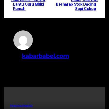
pos
Bantu Guru Miliki
Berharap Stok Daging
Rumah
Sapi Cukup
By
kabarbabel.com
Related Post
PANGKALPINANG