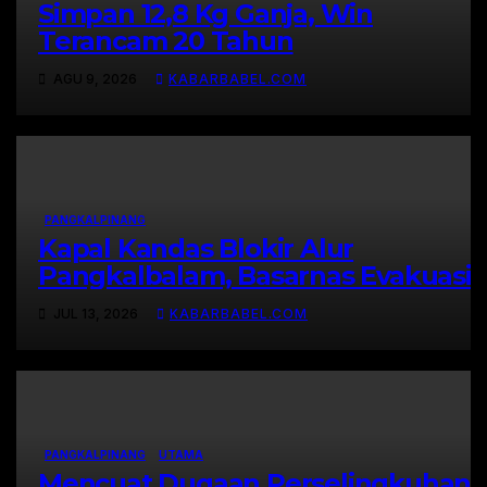
Simpan 12,8 Kg Ganja, Win
Terancam 20 Tahun
AGU 9, 2026
KABARBABEL.COM
PANGKALPINANG
Kapal Kandas Blokir Alur
Pangkalbalam, Basarnas Evakuasi
Ratusan Penumpang
JUL 13, 2026
KABARBABEL.COM
PANGKALPINANG
UTAMA
Mencuat Dugaan Perselingkuhan