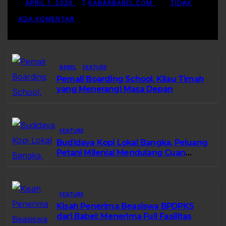
Kisah Sukses Pelepasan
APRIL 1, 2026
KABARBABEL.COM
TIDAK
Varietas
ADA KOMENTAR
BABEL
FEATURE
Pemali Boarding School, Kilau Timah
yang Menerangi Masa Depan
FEATURE
Budidaya Kopi Lokal Bangka, Peluang
Petani Milenial Mendulang Cuan
Pasca Tambang
FEATURE
Kisah Penerima Beasiswa BPDPKS
dari Babel: Menerima Full Fasilitas