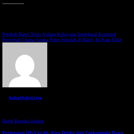
Menyukai ini:
Navigasi
Pemkab Basel Terus Ajukan Kekayaan Intelektual Komunal
Penyebab Utama Angka Putus Sekolah di Basel, Ini Kata Elfan
pos
By
kabarbabel.com
Related Post
Babel
Bangka Selatan
Peringatan HBA ke-66, Riza-Debby dan Forkopimda Bawa