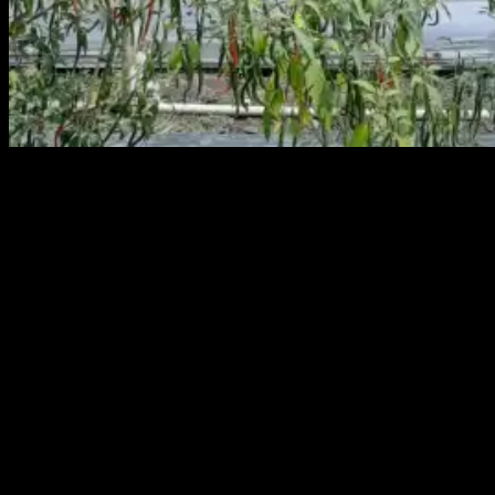
PULAUBESAR, KABARBABEL.COM – Camat Pulau Besar
Imam Mubarak menghadiri kegiatan panen raya cabai di lahan milik
Balai Penyuluh Pertanian (BPP) Desa Batu Betumpang, Kecamatan
Pulaubesar, Kabupaten Bangka Selatan, Provinsi Bangka Belitung
(Babel) pada Selasa (7/3) lalu.
Saat dikonfirmasi, Minggu (13/3) sore, Camat Imam Mubarak
mengatakan, panen raya cabai di atas lahan seluas 1,8 Ha ini
perdana dilakukan dan hasil mencapai 30 Kg. Menurut dia, panen
raya ini merupakan intruksi dari Bupati Basel Riza Herdavid untuk
menekan inflasi daerah dengan menanam cabai.
“Alhamdulillah panen raya cabai di Desa Batubetumpang kemarin
berhasil kami lakukan sesuai intruksi Pak Riza Bupati Basel, sebagai
upaya menjaga harga komoditas cabai merah tetap terjangkau di
kalangan masyarakat
untuk menekan inflasi di daerah,” ujar Camat Pulaubesar Imam