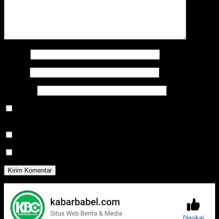
Nama
*
Email
*
Situs Web
Simpan nama, email, dan situs web saya pada peramban ini
untuk komentar saya berikutnya.
Beritahu saya akan tindak lanjut komentar melalui surel.
Beritahu saya akan tulisan baru melalui surel.