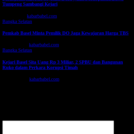
Tumpeng Sambangi Kejari
Jul 22, 2026
kabarbabel.com
Bangka Selatan
Pemkab Basel Minta Pemilik DO Jaga Kewajaran Harga TBS
Mei 13, 2026
kabarbabel.com
Bangka Selatan
Kejari Basel Sita Uang Rp 3 Miliar, 2 SPBU dan Bangunan
Ruko dalam Perkara Korupsi Timah
Mar 31, 2026
kabarbabel.com
Tinggalkan Balasan
Alamat email Anda tidak akan dipublikasikan.
Ruas yang wajib
ditandai
*
Komentar
*