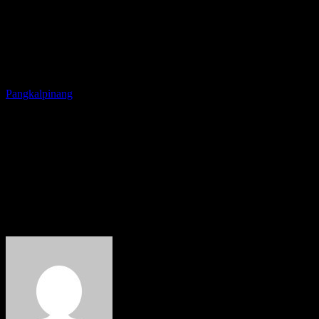
Pangkalpinang
Peletakan Batu Pertama
Pembangunan Mushola
Barokah, Walikota :
Manfaatkan Saya