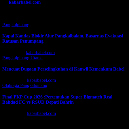
By
kabarbabel.com
Related Post
Pangkalpinang
Kapal Kandas Blokir Alur Pangkalbalam, Basarnas Evakuasi
Ratusan Penumpang
Jul 13, 2026
kabarbabel.com
Pangkalpinang
Utama
Mencuat Dugaan Perselingkuhan di Kanwil Kemenkum Babel
Jun 30, 2026
kabarbabel.com
Olahraga
Pangkalpinang
Final PKP Cup 2026 :Pertemukan Super Bigmatch Real
Bahdad FC vs RSUD Depati Bahrin
Jun 19, 2026
kabarbabel.com
Tinggalkan Balasan