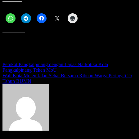
Bagikan ini:
Menyukai ini:
Navigasi
Pemkot Pangkalpinang dengan Lapas Narkotika Kota
Pangkalpinang Teken MoU
pos
Wali Kota Molen Jalan Sehat Bersama Ribuan Warga Peringati 25
Tahun BUMN