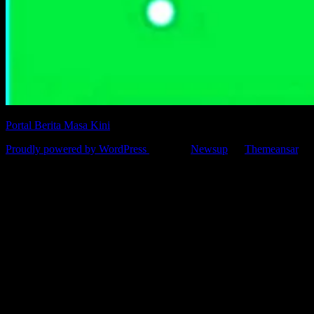
Portal Berita Masa Kini
Proudly powered by WordPress
|
Theme:
Newsup
by
Themeansar
.