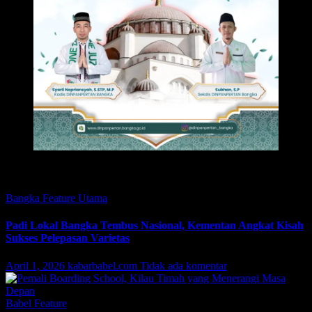
Featured
Bangka
Feature
Utama
Padi Lokal Bangka Tembus Nasional, Kementan Angkat Kisah
Sukses Pelepasan Varietas
April 1, 2026
kabarbabel.com
Tidak ada komentar
Babel
Feature