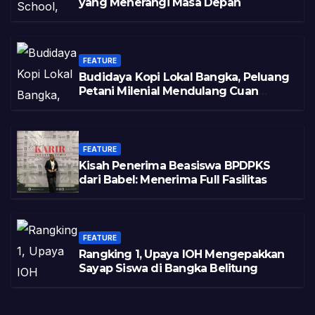
yang Menerangi Masa Depan
FEATURE
Budidaya Kopi Lokal Bangka, Peluang
Petani Milenial Mendulang Cuan
Pasca Tambang
FEATURE
Kisah Penerima Beasiswa BPDPKS
dari Babel: Menerima Full Fasilitas
FEATURE
Rangking 1, Upaya IOH Mengepakkan
Sayap Siswa di Bangka Belitung