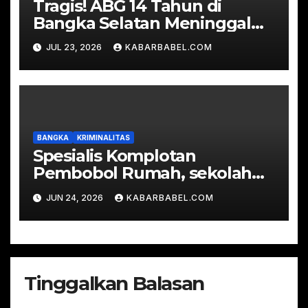
Tragis! ABG 14 Tahun di
Bangka Selatan Meninggal
Dunia Usai Ditusuk Pria
JUL 23, 2026
KABARBABEL.COM
Dewasa
BANGKA
KRIMINALITAS
Spesialis Komplotan
Pembobol Rumah, sekolah
dan Curanmor dibekuk
JUN 24, 2026
KABARBABEL.COM
Satreskrim Polres Bangka
Tinggalkan Balasan