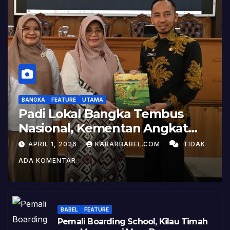
BANGKA
FEATURE
UTAMA
Padi Lokal Bangka Tembus
Nasional, Kementan Angkat
Kisah Sukses Pelepasan
APRIL 1, 2026
KABARBABEL.COM
TIDAK
Varietas
ADA KOMENTAR
BABEL
FEATURE
Pemali Boarding School, Kilau Timah