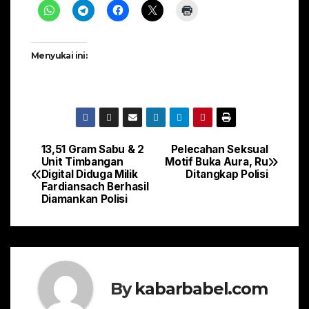
Menyukai ini:
13,51 Gram Sabu & 2
Pelecahan Seksual
Navigasi
Unit Timbangan
Motif Buka Aura, Ru
Digital Diduga Milik
Ditangkap Polisi
pos
Fardiansach Berhasil
Diamankan Polisi
By
kabarbabel.com