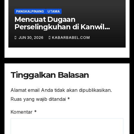
PANGKALPINANG
UTAMA
Mencuat Dugaan
Perselingkuhan di Kanwil
Kemenkum Babel
JUN 30, 2026
KABARBABEL.COM
Tinggalkan Balasan
Alamat email Anda tidak akan dipublikasikan.
Ruas yang wajib ditandai
*
Komentar
*