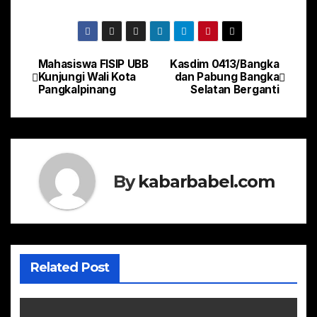
Mahasiswa FISIP UBB
Kasdim 0413/Bangka
Navigasi
Kunjungi Wali Kota
dan Pabung Bangka
Pangkalpinang
Selatan Berganti
pos
By
kabarbabel.com
Related Post