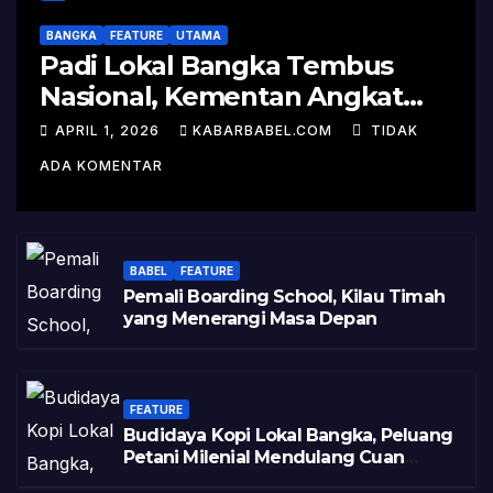
BANGKA
FEATURE
UTAMA
Padi Lokal Bangka Tembus
Nasional, Kementan Angkat
Kisah Sukses Pelepasan
APRIL 1, 2026
KABARBABEL.COM
TIDAK
Varietas
ADA KOMENTAR
BABEL
FEATURE
Pemali Boarding School, Kilau Timah
yang Menerangi Masa Depan
FEATURE
Budidaya Kopi Lokal Bangka, Peluang
Petani Milenial Mendulang Cuan
Pasca Tambang