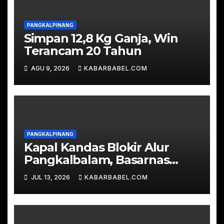
PANGKALPINANG
Simpan 12,8 Kg Ganja, Win
Terancam 20 Tahun
AGU 9, 2026
KABARBABEL.COM
PANGKALPINANG
Kapal Kandas Blokir Alur
Pangkalbalam, Basarnas
Evakuasi Ratusan
JUL 13, 2026
KABARBABEL.COM
Penumpang