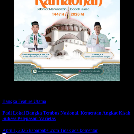
Featured
Bangka
Feature
Utama
Padi Lokal Bangka Tembus Nasional, Kementan Angkat Kisah
Sukses Pelepasan Varietas
April 1, 2026
kabarbabel.com
Tidak ada komentar