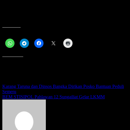
“Antrian di SPBU Sinjel, baik roda dua maupun roda empat,
syukurlah sangat tertib,” kata Ade Kurniawan yang ikut mengatur
antrian di SPBU Sinjel.
Bagikan ini:
Menyukai ini:
Navigasi
Karang Taruna dan Dinsos Bangka Dirikan Posko Bantuan Peduli
Semeru
pos
BEM STISIPOL Pahlawan 12 Sungailiat Gelar LKMM