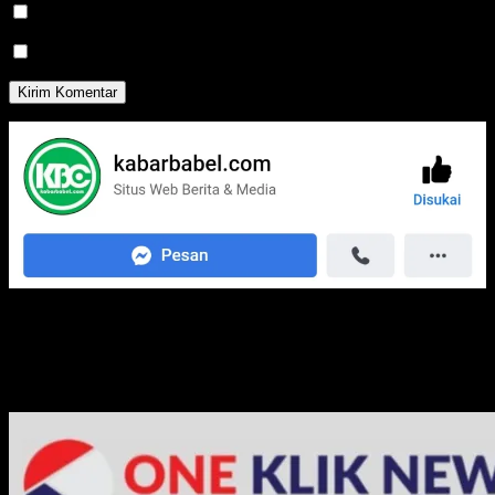
Beritahu saya akan tindak lanjut komentar melalui surel.
Beritahu saya akan tulisan baru melalui surel.
Media Jaringan Kami: