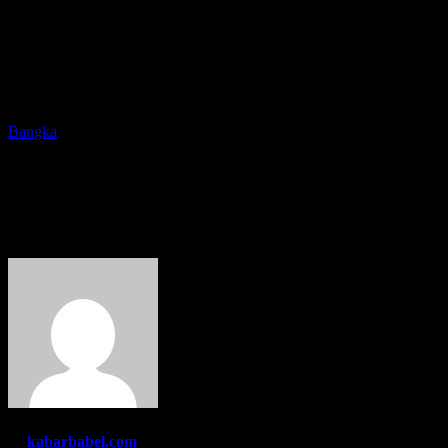
Bangka
Antrian BBM Jenis Pertalite di
SPBU Sinjel Padat Merayap
By
kabarbabel.com