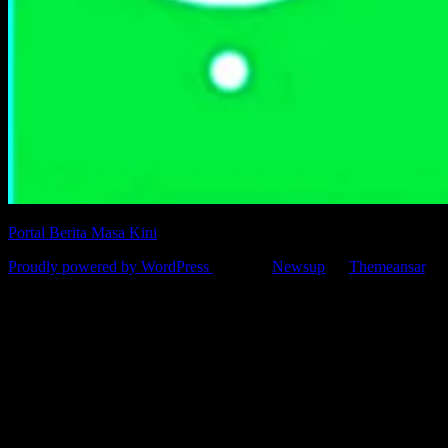
Portal Berita Masa Kini
Proudly powered by WordPress
|
Theme:
Newsup
by
Themeansar
.