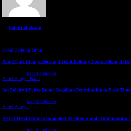
By
kabarbabel.com
Related Post
Babel
Belitung Timur
Pamit Cari Udang, Seorang Pria di Belitung Timur Hilang di D
Agu 7, 2026
kabarbabel.com
Babel
Bangka Barat
Sat Polairud Polres Babar Gagalkan Penyelundupan Pasir Timah
Agu 4, 2026
kabarbabel.com
Babel
Bangka
RSUD Depati Bahrin Sungailiat Pastikan Sudah Tindaklanjut
Agu 4, 2026
kabarbabel.com