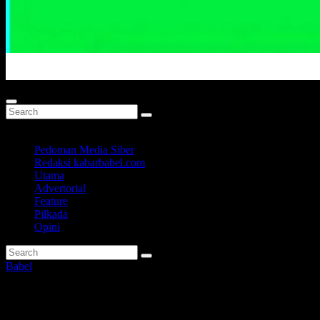
Portal Berita Masa Kini
Pedoman Media Siber
Redaksi kabarbabel.com
Utama
Advertorial
Feature
Pilkada
Opini
Babel
IKT Ambil Upaya Hukum Terka