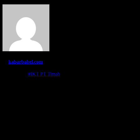
By
kabarbabel.com
Jul 13, 2021
#IKT PT Timah
BANGKA,KABARBABEL.COM – Ikatan Karyawan Timah (IKT) melalui S
PT TIMAH Tbk yang beroperasi di DU/IUP 1555 pada Senin Kemarin (1
penambangan laut di perairan Bedukang Kabupaten Bangka.
Informasi yang didapatkan, bahwa ada pengerusakan yang dilakukan
mendapatkan perawatan medis yang serius.
Ketua Umum Serikat Pekerja PT Timah Tbk Fauzi Trisana mengataka
IKT sangat mendukung dan mendorong manajemen PT Timah untuk mel
“Penyandaraan KIP dan melakukan penganiayaan terhadap ABK KIP me