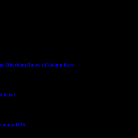
uga Diterkam Buaya di Kolong Kero
 Ilegal
i Temuan BPK