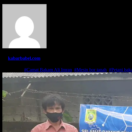
By
kabarbabel.com
Jul 2, 2021
#Camat Bakam Ali Imran
,
#Mesin bor tanah
,
#Petani ba