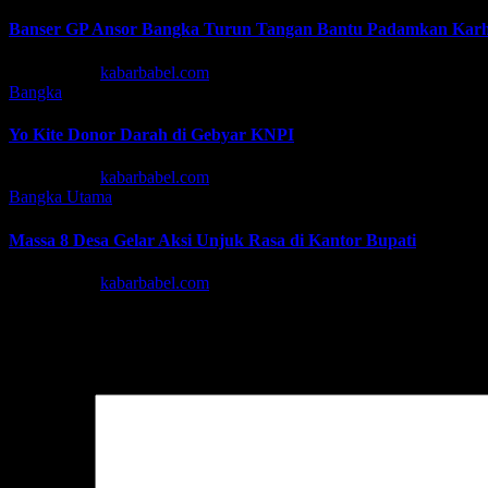
Banser GP Ansor Bangka Turun Tangan Bantu Padamkan Karh
Agu 7, 2026
kabarbabel.com
Bangka
Yo Kite Donor Darah di Gebyar KNPI
Agu 6, 2026
kabarbabel.com
Bangka
Utama
Massa 8 Desa Gelar Aksi Unjuk Rasa di Kantor Bupati
Agu 6, 2026
kabarbabel.com
Tinggalkan Balasan
Alamat email Anda tidak akan dipublikasikan.
Ruas yang wajib ditan