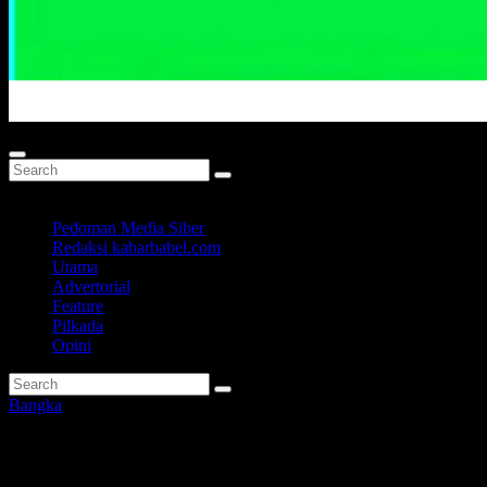
Portal Berita Masa Kini
Pedoman Media Siber
Redaksi kabarbabel.com
Utama
Advertorial
Feature
Pilkada
Opini
Bangka
Petani Mabat Bakam Ciptakan 