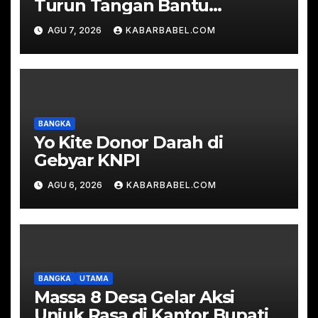
Turun Tangan Bantu
Padamkan Karhutla di Hutan
AGU 7, 2026
KABARBABEL.COM
Desa Mapur
BANGKA
Yo Kite Donor Darah di
Gebyar KNPI
AGU 6, 2026
KABARBABEL.COM
BANGKA
UTAMA
Massa 8 Desa Gelar Aksi
Unjuk Rasa di Kantor Bupati