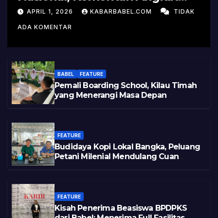
Kisah Sukses Pelepasan
APRIL 1, 2026
KABARBABEL.COM
TIDAK
Varietas
ADA KOMENTAR
BABEL
FEATURE
Pemali Boarding School, Kilau Timah
yang Menerangi Masa Depan
FEATURE
Budidaya Kopi Lokal Bangka, Peluang
Petani Milenial Mendulang Cuan
Pasca Tambang
FEATURE
Kisah Penerima Beasiswa BPDPKS
dari Babel: Menerima Full Fasilitas