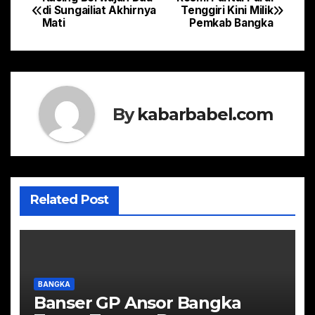
Navigasi
di Sungailiat Akhirnya
Tenggiri Kini Milik
Mati
Pemkab Bangka
pos
By
kabarbabel.com
Related Post
BANGKA
Banser GP Ansor Bangka