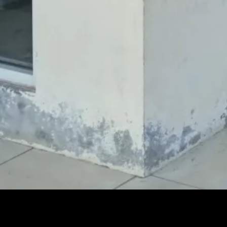
 Hairul/KABARBABEL.com
M) yang berada di ATM Center Megamart Sungailiat, Kabupaten B