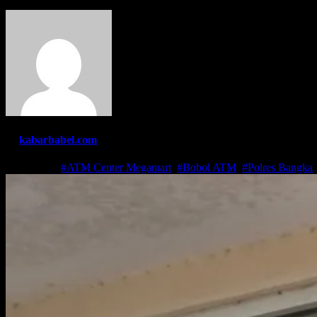
By
kabarbabel.com
Jun 4, 2021
#ATM Center Megamart
,
#Bobol ATM
,
#Polres Bangka