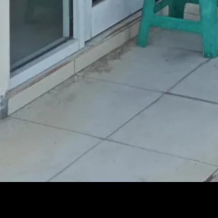
angka, dibobol maling, Jumat (4/6).