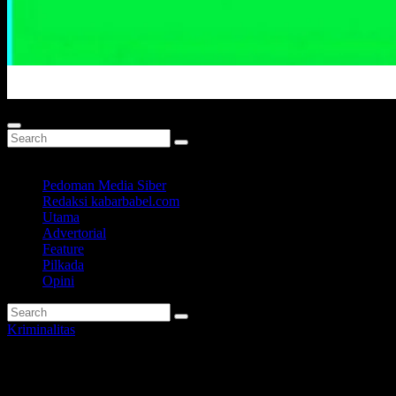
Portal Berita Masa Kini
Pedoman Media Siber
Redaksi kabarbabel.com
Utama
Advertorial
Feature
Pilkada
Opini
Kriminalitas
Dua ATM Megamart Sungailiat 