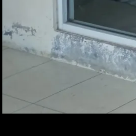
Olah TKP ATM Center yang ada di Megamart Sungailiat. Foto :
SUNGAILIAT, KABARBABEL.COM – Dua Anjungan Tunai Mandiri (AT