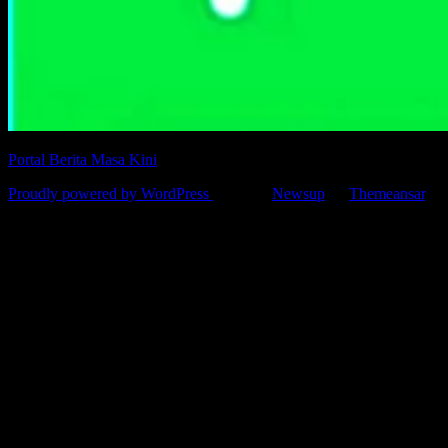
Portal Berita Masa Kini
Proudly powered by WordPress
|
Theme:
Newsup
by
Themeansar
.