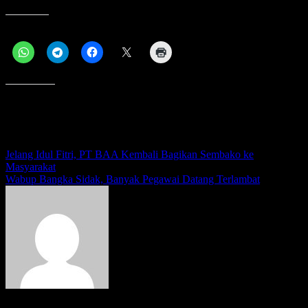
Bagikan ini:
Menyukai ini:
Navigasi
Jelang Idul Fitri, PT BAA Kembali Bagikan Sembako ke
Masyarakat
pos
Wabup Bangka Sidak, Banyak Pegawai Datang Terlambat