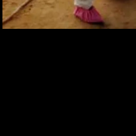
Proses pemakaman RA (71), laki-laki warga Kelurahan Air Jukung
Kecamatan Belinyu. Foto : ist
SUNGAILIAT, KABARBABEL.COM – Kabupaten Bangka hari
ini, Sabtu (15/05/2021) menambah dua orang lagi pasien
terkonfirmasi positif Covid-19 meninggal dunia. Yakni MJ (50),
laki-laki warga Desa Jade Bahrin Kecamatan Merawang dan RA
(71), laki-laki warga Kelurahan Air Jukung Kecamatan Belinyu.
Pasien MJ kata Jubir Covid-19 Boy Yandra dirawat dan meninggal
dunia di RSUP Ir.Soekarno Desa Air Anyir Kecamatan Merawang,
Jumat (14/05/2021) pukul 19.09 WIB. Sedangkan pasien RA (71)
masuk rumah sakit RSBT Pangkalpinang Jumat, 14 Mei 2021 pukul
21.00 WIB dan meninggal dunia Jumat, 14 Mei 2021 pukul 23:30
WIB.
“Sudah ada 57 orang yang meninggal dunia. Dimana terbanyak
Kecamatan Sungailiat 25 orang, Pemali 6 Orang dan Belinyu 8
orang , Mendo Barat 5 orang, Puding Besar 3 orang , Riau Silip 3
orang, Merawang 3 orang dan Bakam 4 orang,” kata Boy Yandra.