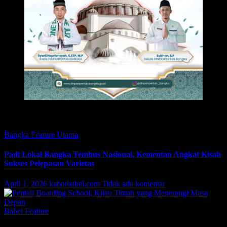
Featured
Bangka
Feature
Utama
Padi Lokal Bangka Tembus Nasional, Kementan Angkat Kisah
Sukses Pelepasan Varietas
April 1, 2026
kabarbabel.com
Tidak ada komentar
Babel
Feature