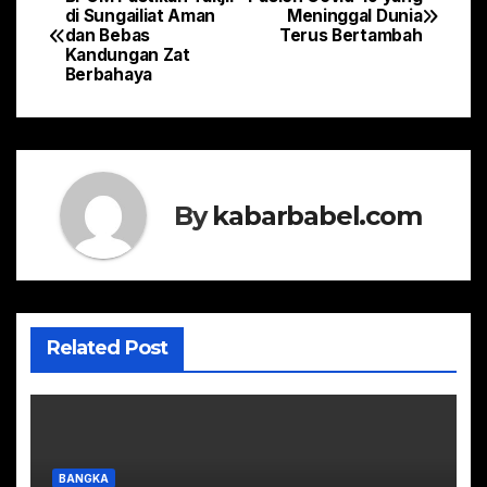
Navigasi
di Sungailiat Aman
Meninggal Dunia
dan Bebas
Terus Bertambah
pos
Kandungan Zat
Berbahaya
By
kabarbabel.com
Related Post
BANGKA