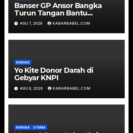
Banser GP Ansor Bangka
Turun Tangan Bantu
Padamkan Karhutla di Hutan
AGU 7, 2026
KABARBABEL.COM
Desa Mapur
BANGKA
Yo Kite Donor Darah di
Gebyar KNPI
AGU 6, 2026
KABARBABEL.COM
BANGKA
UTAMA