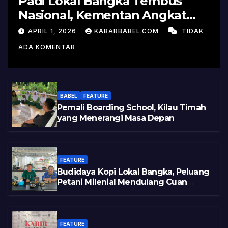
Padi Lokal Bangka Tembus
Nasional, Kementan Angkat
Kisah Sukses Pelepasan
APRIL 1, 2026
KABARBABEL.COM
TIDAK
Varietas
ADA KOMENTAR
BABEL
FEATURE
Pemali Boarding School, Kilau Timah
yang Menerangi Masa Depan
FEATURE
Budidaya Kopi Lokal Bangka, Peluang
Petani Milenial Mendulang Cuan
Pasca Tambang
FEATURE