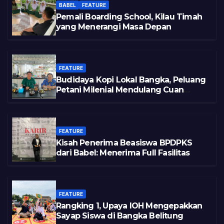
BABEL
FEATURE
Pemali Boarding School, Kilau Timah
yang Menerangi Masa Depan
FEATURE
Budidaya Kopi Lokal Bangka, Peluang
Petani Milenial Mendulang Cuan
Pasca Tambang
FEATURE
Kisah Penerima Beasiswa BPDPKS
dari Babel: Menerima Full Fasilitas
FEATURE
Rangking 1, Upaya IOH Mengepakkan
Sayap Siswa di Bangka Belitung