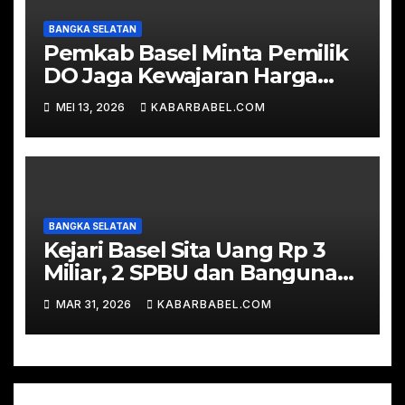
BANGKA SELATAN
Pemkab Basel Minta Pemilik
DO Jaga Kewajaran Harga
TBS
MEI 13, 2026
KABARBABEL.COM
BANGKA SELATAN
Kejari Basel Sita Uang Rp 3
Miliar, 2 SPBU dan Bangunan
Ruko dalam Perkara Korupsi
MAR 31, 2026
KABARBABEL.COM
Timah