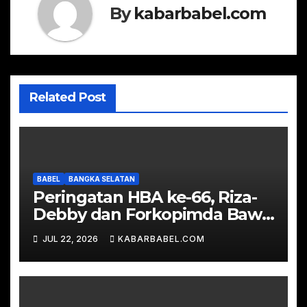
By
kabarbabel.com
Related Post
BABEL
BANGKA SELATAN
Peringatan HBA ke-66, Riza-
Debby dan Forkopimda Bawa
Tumpeng Sambangi Kejari
JUL 22, 2026
KABARBABEL.COM