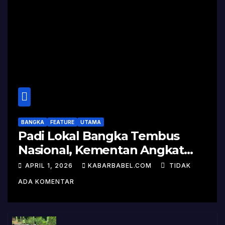
BANGKA
FEATURE
UTAMA
Padi Lokal Bangka Tembus
Nasional, Kementan Angkat
Kisah Sukses Pelepasan
APRIL 1, 2026
KABARBABEL.COM
TIDAK
Varietas
ADA KOMENTAR