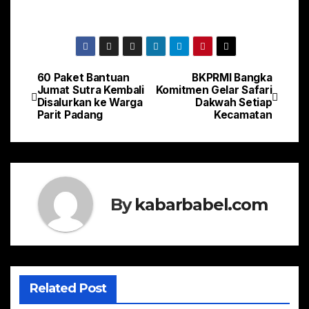
60 Paket Bantuan
BKPRMI Bangka
Navigasi
Jumat Sutra Kembali
Komitmen Gelar Safari
Disalurkan ke Warga
Dakwah Setiap
pos
Parit Padang
Kecamatan
By
kabarbabel.com
Related Post