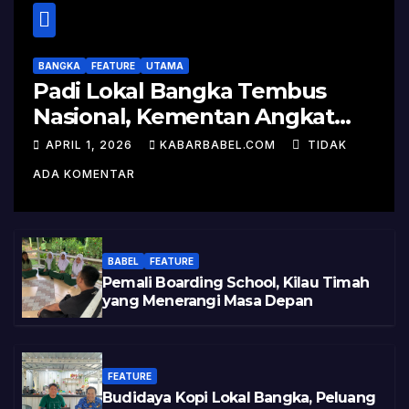
BANGKA
FEATURE
UTAMA
Padi Lokal Bangka Tembus
Nasional, Kementan Angkat
Kisah Sukses Pelepasan
APRIL 1, 2026
KABARBABEL.COM
TIDAK
Varietas
ADA KOMENTAR
BABEL
FEATURE
Pemali Boarding School, Kilau Timah
yang Menerangi Masa Depan
FEATURE
Budidaya Kopi Lokal Bangka, Peluang