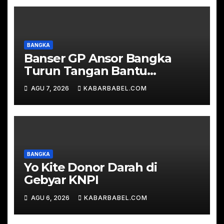
BANGKA
Banser GP Ansor Bangka
Turun Tangan Bantu
Padamkan Karhutla di Hutan
AGU 7, 2026
KABARBABEL.COM
Desa Mapur
BANGKA
Yo Kite Donor Darah di
Gebyar KNPI
AGU 6, 2026
KABARBABEL.COM