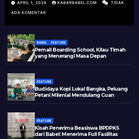
Kisah Sukses Pelepasan
APRIL 1, 2026
KABARBABEL.COM
TIDAK
Varietas
ADA KOMENTAR
BABEL
FEATURE
Pemali Boarding School, Kilau Timah
yang Menerangi Masa Depan
FEATURE
Budidaya Kopi Lokal Bangka, Peluang
Petani Milenial Mendulang Cuan
Pasca Tambang
FEATURE
Kisah Penerima Beasiswa BPDPKS
dari Babel: Menerima Full Fasilitas