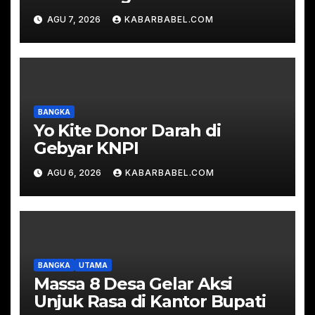
Padamkan Karhutla di Hutan
AGU 7, 2026
KABARBABEL.COM
Desa Mapur
BANGKA
Yo Kite Donor Darah di
Gebyar KNPI
AGU 6, 2026
KABARBABEL.COM
BANGKA
UTAMA
Massa 8 Desa Gelar Aksi
Unjuk Rasa di Kantor Bupati