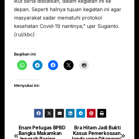
ikut serta dilibatkan, dalam kegiatan ini ke
depan. Seperti halnya tujuan kegiatan ini agar
masyarakat sadar mematuhi protokol
kesehatan Covid-19 nantinya,” ujar Sugianto.
(rul/kbc)
Bagikan ini:
Menyukai ini:
Enam Petugas BPBD
Bra Hitam Jadi Bukti
Navigasi
Bangka Makamkan
Kasus Pemerkosaan
Jenazah Pasien
Janda yang Ditangani