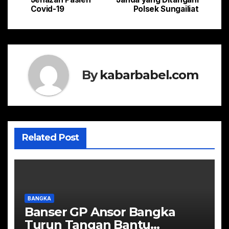
pos
Covid-19
Polsek Sungailiat
By
kabarbabel.com
Related Post
BANGKA
Banser GP Ansor Bangka
Turun Tangan Bantu