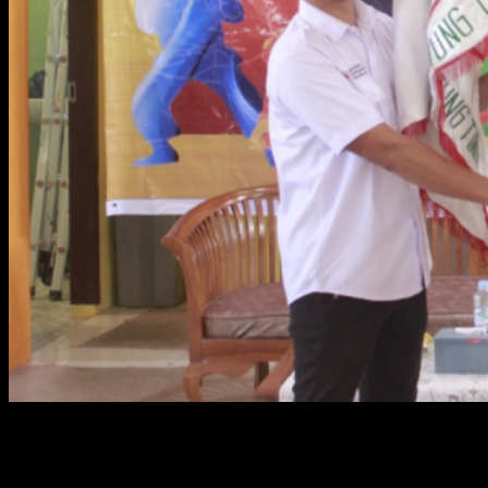
Manggar – Musyawarah Kabupaten (Muskab) IPSI (Ikatan Pencak
Silat Indonesia) Kabupaten Belitung Timur (Beltim) telah sukses
dilaksanakan di Ruang Olahraga KONI Beltim. Dalam musyawarah