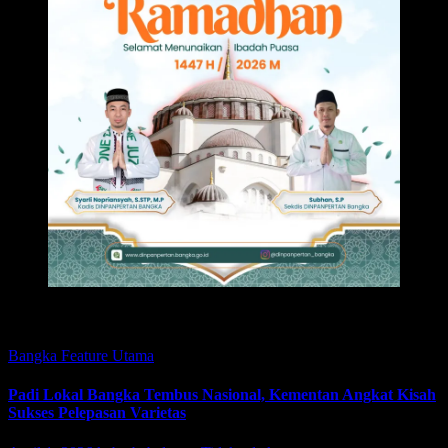
Featured
Bangka
Feature
Utama
Padi Lokal Bangka Tembus Nasional, Kementan Angkat Kisah
Sukses Pelepasan Varietas