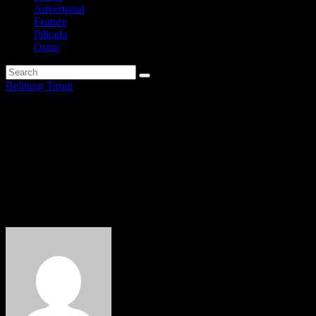
Advertorial
Feature
Pilkada
Opini
Belitung Timur
Musyawarah Kabupaten IPSI
Beltim Pilih Dhearta
Kurniawan sebagai Ketua
Baru