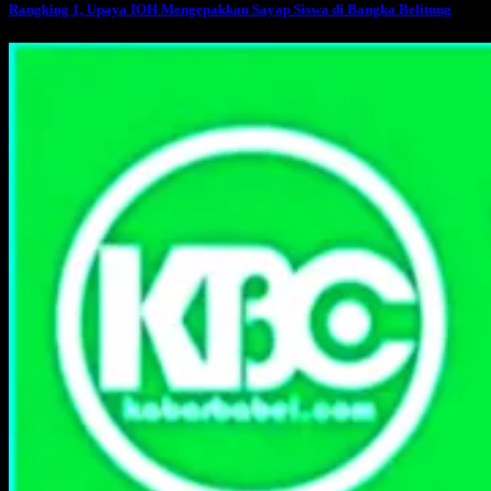
Rangking 1, Upaya IOH Mengepakkan Sayap Siswa di Bangka Belitung