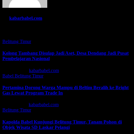
By
kabarbabel.com
Related Post
Belitung Timur
Kolong Tambang Disulap Jadi Aset, Desa Dendang Jadi Pusat
Pembelajaran Nasional
Apr 13, 2026
kabarbabel.com
Babel
Belitung Timur
Pertamina Dorong Warga Mampu di Beltim Beralih ke Bright
Gas Lewat Program Trade In
Feb 27, 2026
kabarbabel.com
Belitung Timur
Kapolda Babel Kunjungi Belitung Timur, Tanam Pohon di
Objek Wisata SD Laskar Pelangi