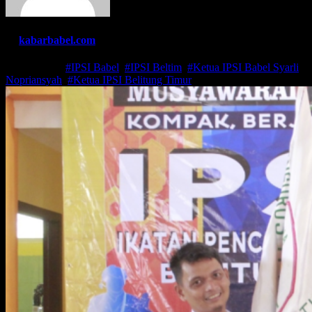
By
kabarbabel.com
Jun 30, 2024
#IPSI Babel
,
#IPSI Beltim
,
#Ketua IPSI Babel Syarli
Nopriansyah
,
#Ketua IPSI Belitung Timur