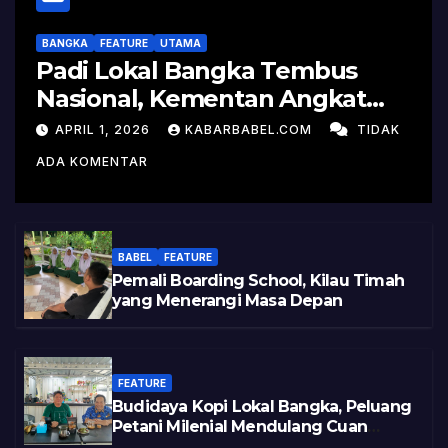
BANGKA
FEATURE
UTAMA
Padi Lokal Bangka Tembus
Nasional, Kementan Angkat
Kisah Sukses Pelepasan
APRIL 1, 2026
KABARBABEL.COM
TIDAK
Varietas
ADA KOMENTAR
BABEL
FEATURE
Pemali Boarding School, Kilau Timah
yang Menerangi Masa Depan
FEATURE
Budidaya Kopi Lokal Bangka, Peluang
Petani Milenial Mendulang Cuan
Pasca Tambang