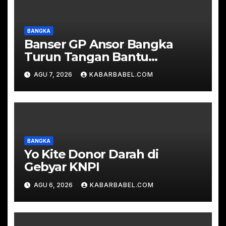
BANGKA
Banser GP Ansor Bangka
Turun Tangan Bantu
Padamkan Karhutla di Hutan
AGU 7, 2026
KABARBABEL.COM
Desa Mapur
BANGKA
Yo Kite Donor Darah di
Gebyar KNPI
AGU 6, 2026
KABARBABEL.COM