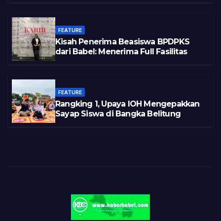
FEATURE
Kisah Penerima Beasiswa BPDPKS
dari Babel: Menerima Full Fasilitas
FEATURE
Rangking 1, Upaya IOH Mengepakkan
Sayap Siswa di Bangka Belitung