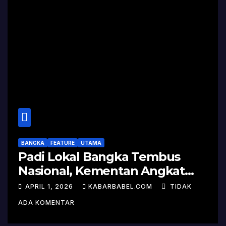
BANGKA
FEATURE
UTAMA
Padi Lokal Bangka Tembus
Nasional, Kementan Angkat
Kisah Sukses Pelepasan
APRIL 1, 2026
KABARBABEL.COM
TIDAK
Varietas
ADA KOMENTAR