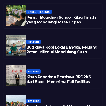
BABEL
FEATURE
Pemali Boarding School, Kilau Timah
yang Menerangi Masa Depan
FEATURE
Budidaya Kopi Lokal Bangka, Peluang
Petani Milenial Mendulang Cuan
Pasca Tambang
FEATURE
Kisah Penerima Beasiswa BPDPKS
dari Babel: Menerima Full Fasilitas
FEATURE