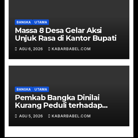
BANGKA
UTAMA
Massa 8 Desa Gelar Aksi
Unjuk Rasa di Kantor Bupati
AGU 6, 2026
KABARBABEL.COM
BANGKA
UTAMA
Pemkab Bangka Dinilai
Kurang Peduli terhadap
Pemuda, Sekjen KNPI:
AGU 5, 2026
KABARBABEL.COM
Jangan Sampai KNPI Mati