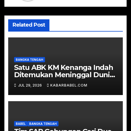
Related Post
BANGKA TENGAH
Satu ABK KM Kenanga Indah
Ditemukan Meninggal Dunia,
Tim SAR Gabungan Lakukan
JUL 29, 2026
KABARBABEL.COM
Evakuasi
BABEL
BANGKA TENGAH