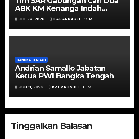
Tim SAR Gabungan Cari Dua
ABK KM Kenanga Indah
Hilang Terseret Arus di
JUL 28, 2026
KABARBABEL.COM
Perairan Lubuk Besar
BANGKA TENGAH
Andrian Samallo Jabatan
Ketua PWI Bangka Tengah
JUN 11, 2026
KABARBABEL.COM
Tinggalkan Balasan