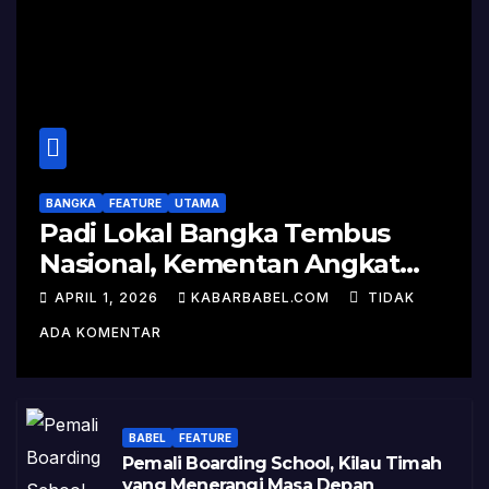
BANGKA
FEATURE
UTAMA
Padi Lokal Bangka Tembus
Nasional, Kementan Angkat
Kisah Sukses Pelepasan
APRIL 1, 2026
KABARBABEL.COM
TIDAK
Varietas
ADA KOMENTAR
BABEL
FEATURE
Pemali Boarding School, Kilau Timah
yang Menerangi Masa Depan