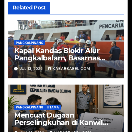
Related Post
PANGKALPINANG
Kapal Kandas Blokir Alur
Pangkalbalam, Basarnas
Evakuasi Ratusan
JUL 13, 2026
KABARBABEL.COM
Penumpang
PANGKALPINANG
UTAMA
Mencuat Dugaan
Perselingkuhan di Kanwil
Kemenkum Babel