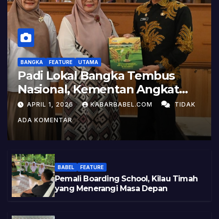
BANGKA
FEATURE
UTAMA
Padi Lokal Bangka Tembus
Nasional, Kementan Angkat
Kisah Sukses Pelepasan
APRIL 1, 2026
KABARBABEL.COM
TIDAK
Varietas
ADA KOMENTAR
BABEL
FEATURE
Pemali Boarding School, Kilau Timah
yang Menerangi Masa Depan