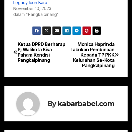
Legacy Icon Baru
November 10, 2023
dalam "Pangkalpinang"
Ketua DPRD Berharap
Monica Haprinda
Navigasi
Pj Walikota Bisa
Lakukan Pembinaan
Paham Kondisi
Kepada TP PKK
pos
Pangkalpinang
Kelurahan Se-Kota
Pangkalpinang
By
kabarbabel.com