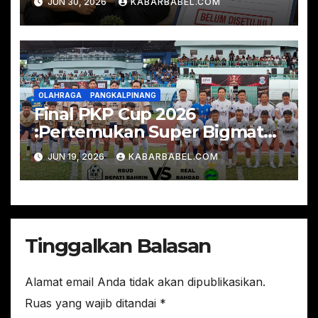
JUN 30, 2026
KABARBABEL.COM
OLAHRAGA
PANGKALPINANG
Final PKP Cup 2026
:Pertemukan Super Bigmatch
Real Bahdad FC vs RSUD
JUN 19, 2026
KABARBABEL.COM
Depati Bahrin
Tinggalkan Balasan
Alamat email Anda tidak akan dipublikasikan.
Ruas yang wajib ditandai
*