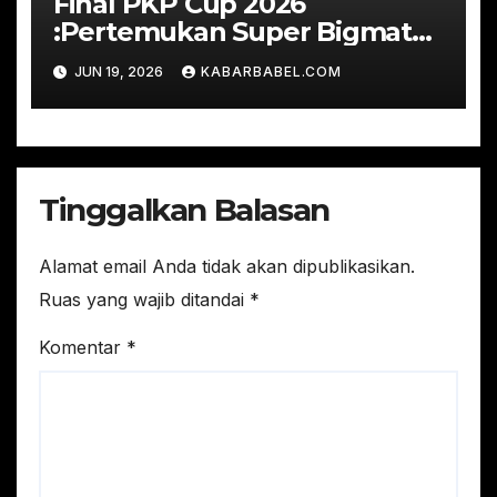
Final PKP Cup 2026
:Pertemukan Super Bigmatch
Real Bahdad FC vs RSUD
JUN 19, 2026
KABARBABEL.COM
Depati Bahrin
Tinggalkan Balasan
Alamat email Anda tidak akan dipublikasikan.
Ruas yang wajib ditandai
*
Komentar
*