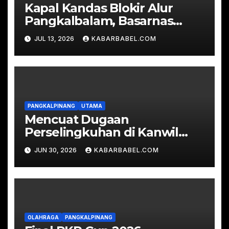
Kapal Kandas Blokir Alur
Pangkalbalam, Basarnas
Evakuasi Ratusan
JUL 13, 2026
KABARBABEL.COM
Penumpang
PANGKALPINANG
UTAMA
Mencuat Dugaan
Perselingkuhan di Kanwil
Kemenkum Babel
JUN 30, 2026
KABARBABEL.COM
OLAHRAGA
PANGKALPINANG