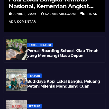
Nasional, Kementan Angkat
Kisah Sukses Pelepasan
APRIL 1, 2026
KABARBABEL.COM
TIDAK
Varietas
ADA KOMENTAR
BABEL
FEATURE
Pemali Boarding School, Kilau Timah
yang Menerangi Masa Depan
FEATURE
Budidaya Kopi Lokal Bangka, Peluang
Petani Milenial Mendulang Cuan
Pasca Tambang
FEATURE