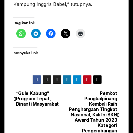
Kampung Inggris Babel,” tutupnya.
Bagikan ini:
Menyukai ini:
“Gule Kabung”
Pemkot
Navigasi
Program Tepat,
Pangkalpinang
Dinanti Masyarakat
Kembali Raih
pos
Penghargaan Tingkat
Nasional, Kali Ini BKN
Award Tahun 2023
Kategori
Pengembangan