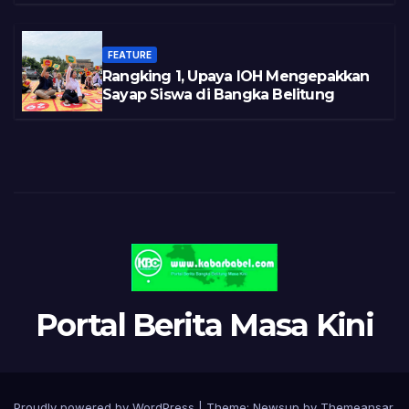
FEATURE
Rangking 1, Upaya IOH Mengepakkan
Sayap Siswa di Bangka Belitung
Portal Berita Masa Kini
Proudly powered by WordPress
|
Theme:
Newsup
by
Themeansar
.