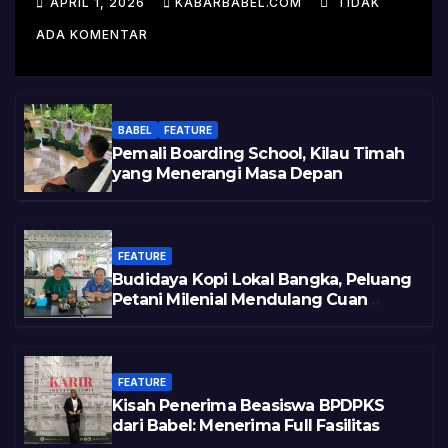
APRIL 1, 2026
KABARBABEL.COM
TIDAK
Varietas
ADA KOMENTAR
BABEL
FEATURE
Pemali Boarding School, Kilau Timah
yang Menerangi Masa Depan
FEATURE
Budidaya Kopi Lokal Bangka, Peluang
Petani Milenial Mendulang Cuan
Pasca Tambang
FEATURE
Kisah Penerima Beasiswa BPDPKS
dari Babel: Menerima Full Fasilitas