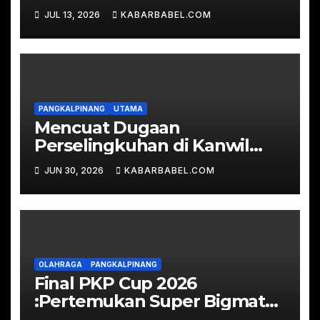
Evakuasi Ratusan
JUL 13, 2026
KABARBABEL.COM
Penumpang
PANGKALPINANG
UTAMA
Mencuat Dugaan
Perselingkuhan di Kanwil
Kemenkum Babel
JUN 30, 2026
KABARBABEL.COM
OLAHRAGA
PANGKALPINANG
Final PKP Cup 2026
:Pertemukan Super Bigmatch
Real Bahdad FC vs RSUD