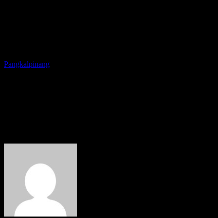
Pangkalpinang
Safari Ramadhan Walikota
Berikan Bantuan ke Duafa dan
Tabungan Marbot