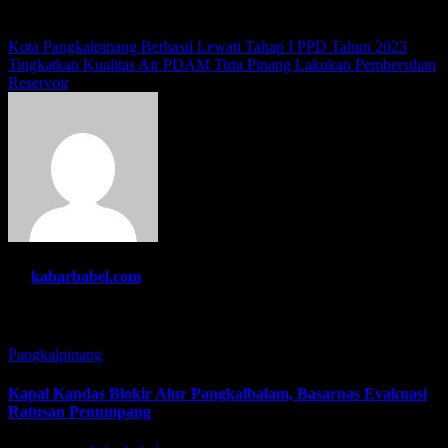
Navigasi
Kota Pangkalpinang Berhasil Lewati Tahap I PPD Tahun 2023
Tingkatkan Kualitas Air PDAM Tirta Pinang Lakukan Pembersihan
pos
Reservoir
By
kabarbabel.com
Related Post
Pangkalpinang
Kapal Kandas Blokir Alur Pangkalbalam, Basarnas Evakuasi
Ratusan Penumpang