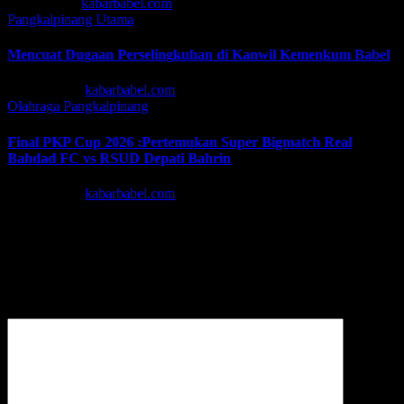
Jul 13, 2026
kabarbabel.com
Pangkalpinang
Utama
Mencuat Dugaan Perselingkuhan di Kanwil Kemenkum Babel
Jun 30, 2026
kabarbabel.com
Olahraga
Pangkalpinang
Final PKP Cup 2026 :Pertemukan Super Bigmatch Real
Bahdad FC vs RSUD Depati Bahrin
Jun 19, 2026
kabarbabel.com
Tinggalkan Balasan
Alamat email Anda tidak akan dipublikasikan.
Ruas yang wajib
ditandai
*
Komentar
*