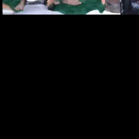
PANGKALPINANG, KABARBABEL.COM – Dalam safari
Ramadhan 1444 Hijriah 2023 Masehi Pemerintah Kota (Pemkot)
Pangkalpinang yang bertempat di masjid Assajidin Kecamatan
Gabek, kegiatan ini selain meningkatkan silaturahmi, dalam safari
Ramadhan ini Pemkot Pangkalpinang juga memberikan bantuan ke
para duafa dan bantuan tabungan untuk para marbot.
Kegiatan itu sendiri dihadiri langsung oleh Wali kota
Pangkalpinang, Anggota DPRD Kota Pangkalpinang, Sekretaris
Daerah (Sekda) Kota Pangkalpinang, Kepala OPD di lingkungan
Pemerintah Kota Pangkalpinang, Camat Gabek,Lurah se-
Kecamatan Gabek
Kementrian Agama Kota Pangkalpinang
DMI dan Baznas Kota Pangkalpinang.
Wali Kota Pangkalpinang, Maulan Aklil mengatakan, kegiatan safari
Ramadhan ini selain dilakukan untuk melaksanakan dan
meningkatkan ibadah juga dilakukan dalam rangka silahturahmi dan
berkomunikasi langsung dengan masyarakat.
“Alhamdulillah lagi-lagi Gabek selalu menjadi nomor satu seperti
Ngopi Pekat, terima kasih Pak Camat dan Lurah sehingga Gabek ini