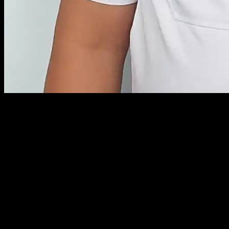
KOBA, KABARBABEL.COM – Grup band reggae Desvin Dejanaira da
diselenggarakan pada Jumat (30/12) sekira jam 19.00 WIB di Alun-
Mutiara Line Dance dan Tari Zapin dari pelajar SMKN 2 Koba juga 
Perencanaan dan Pembangunan Daerah (Bappeda) Bateng tersebut.
Bupati Bateng Algafry Rahman melalui Kepala Diperkhimhub Fani Hend
Provinsi Bangka Belitung (Babel) khususnya di Bateng.
“Kami informasikan untuk masyarakat di Babel khususnya Bateng k
Pass. Mari kita ramaikan dan bersilaturahmi,” kata Fani Hendra.
“Nanti masyarakat bisa bertatap muka langsung dengan Bapak Bupati 
bisa mengikuti acara ini,” jelasnya.