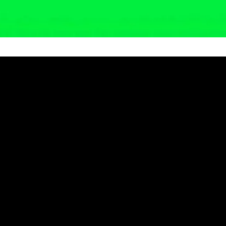
neration Siap Guncang Alun-alu