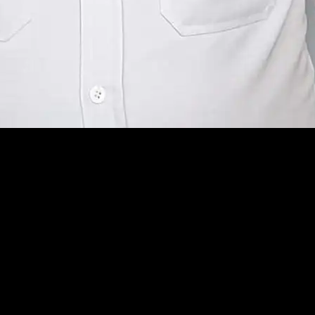
n Koba Regeneration akan memeriahkan acara Ngopi Bareng Bupat
alun Kota Koba, Kecamatan Koba, Bateng.
siap tampil dalam acara yang diinisiasi oleh Dinas Perumahan Kawa
ra Saputra mengungkapkan Ngopi Bareng ini dilaksanakan sebagai ajan
alau pada tanggal 30 Desember 2022 malam ada kegiatan Ngopi Baren
kita, siapa tahu ada aspirasi yang mau disampaikan untuk pembangunan