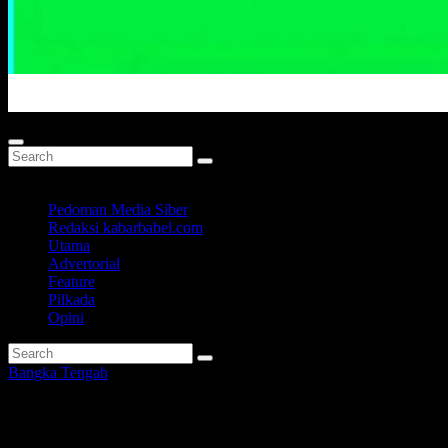
Portal Berita Masa Kini
Pedoman Media Siber
Redaksi kabarbabel.com
Utama
Advertorial
Feature
Pilkada
Opini
Bangka Tengah
Desvin Dejanaira & Koba Rege