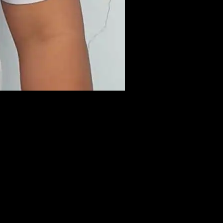
i Bangka Tengah (Bateng) Algafry Rahman yang akan
san Pemukiman dan Perhubungan (Diperkimhub) dan Badan
g pererat tali silaturahmi antar pecinta musik reggae yang adai di
g Bupati Bapak Algafry Rahman di Alun-alun Kota Koba Jalan By
 daerah yang lebih baik lagi. Tunggu apalagi, jaga kesehatan agar