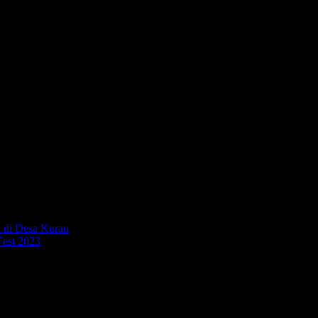
yang telah disiapkan panitia. Seperti Voucer menginap di Hotel Santik
el Babel dan PT BBLS sehingga acara ini dapat kita selenggarakan. 
ndra Saputra.(dev)
 di Desa Kurau
Fest 2023