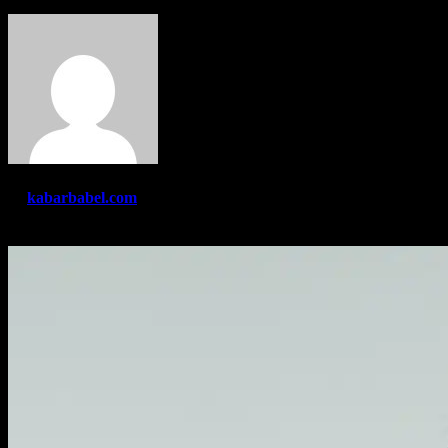
By
kabarbabel.com
Des 25, 2022